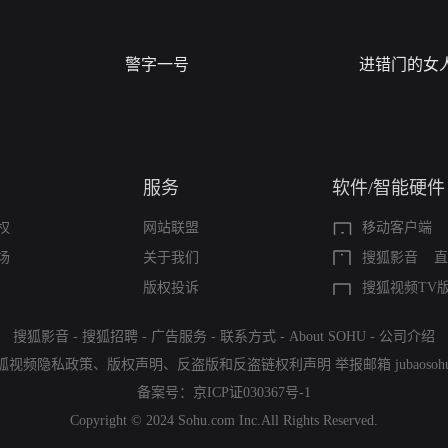
警字一号
进错门的女
服务
软件/智能硬件
权
网站联盟
移动客户端
场
关于我们
搜狐影音
直
版权投诉
搜狐视频TV
搜狐影音
-
搜狐招聘
-
广告服务
-
联系方式
-
About SOHU
-
公司介绍
狐视频隐私政策
、
版权声明
、
反盗版和反盗链权利声明
举报邮箱
jubaoso
备案号：
京ICP证030367号-1
Copyright © 2024 Sohu.com Inc.All Rights Reserved.