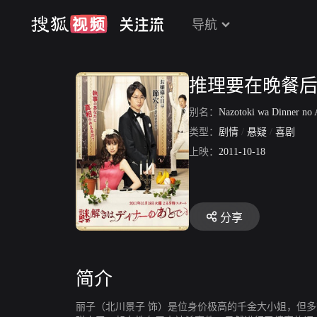
导航
推理要在晚餐
别名：
Nazotoki wa Dinner no
类型：
剧情
/
悬疑
/
喜剧
上映：
2011-10-18
分享
简介
丽子（北川景子 饰）是位身价极高的千金大小姐，但