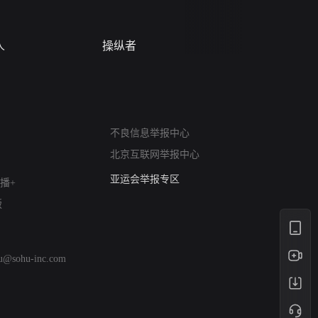
人
操纵者
风月变
网络暴力有害信息举报
不良信息举报中心
12318 文化市场举报
北京互联网举报中心
算法推荐专项举报
亚运会举报专区
播+
涉历史虚无举报
版
网络谣言信息专项
涉政举报入口
涉未成年人举报
hu@sohu-inc.com
清朗自媒体乱象举报
涉民族宗教有害信息举报
清朗·生活服务类内容举报