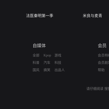
法医秦明第一季
米良与麦青
自媒体
会员
全部
Kpop
游戏
会员特
科普
汽车
科技
会员剧
国风
搞笑
出品人
帮助
请仔细阅读
搜