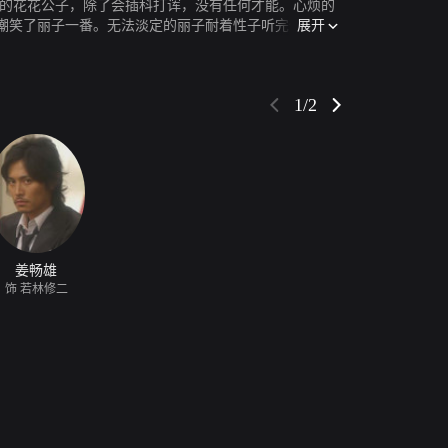
表的花花公子，除了会插科打诨，没有任何才能。心烦的
展开
嘲笑了丽子一番。无法淡定的丽子耐着性子听完他的叙
1/2
姜畅雄
饰 若林修二