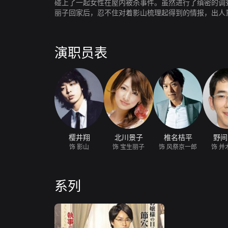
碰上了一起女性在屋内被杀事件。虽然进行了缜密的调
丽子回家后，忍不住对着影山梳理起得到的情报，出人
述后，发现不露声色的影山真是个推理天才！于是，每
演职员表
樱井翔
北川景子
椎名桔平
野间
饰 影山
饰 宝生丽子
饰 风祭京一郎
饰 并
系列