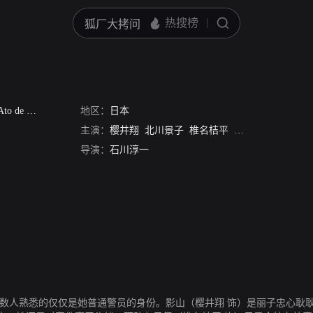
后
 Ato de
/
谜题在宴会之后揭晓
地区：
日本
主演：
樱井翔
北川景子
椎名桔平
野间口彻
中村靖
导演：
石川淳一
多数人熟悉的仅仅是她普通警员的身份。影山（樱井翔 饰）是丽子忠心耿