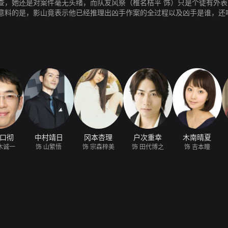
查，她还是对案件毫无头绪，而队友风祭（椎名桔平 饰）只是个徒有外
意料的是，影山竟表示他已经推理出凶手作案的全过程以及凶手是谁，还
天晚餐后，影山都会陪着丽子开始一段推理之路。
口彻
中村靖日
冈本杏理
户次重幸
木南晴夏
木诚一
饰 山繁悟
饰 宗森梓美
饰 田代博之
饰 吉本瞳