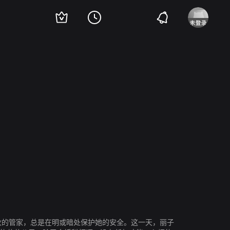
日
冈本杏理
户次重幸
木南晴夏
姜畅雄
福士诚治
石黑贤
伊东四朗
耿的管家，总是在明或暗处保护她的安全。这一天，丽子