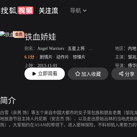
导航
会员
铁血娇娃
别名：
Angel Warriors
/
五星上将
/
铁血娇娃之丛林日记
地区：
内地
6.1分
剧情片
/
动作片
/
惊悚片
主演：
邹兆
上映：
2013-11-01
导演：
傅华
立即观看
加入收藏
分享
片长：
95分44秒
简介
白雪（余男 饰）等五个来自中国大都市的女子背包族和朋友老鹰（邹兆
地旅游节目主持人丹尼斯（安志杰 饰）、以及走出原始丛林的当地虎族部
饰），大家相约在ASAM的带领下，进入密林探险，不料却陷入黑势力
恶与善良；目击与反击；扞卫文明与掠夺自然；标枪长矛与枪炮火箭；特