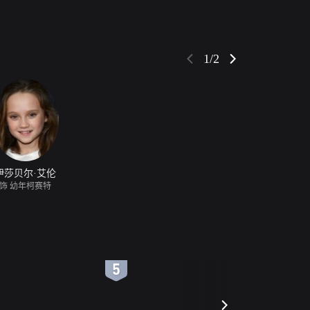
1/2
伊莎贝尔·艾伦
饰 幼年柯赛特
6
7