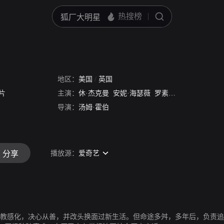
地区：
美国
/
英国
片
主演：
休·杰克曼
安妮·海瑟薇
罗素·克洛
萨莎·拜伦
导演：
汤姆·霍伯
播放源：
爱奇艺
分享
主教感化，决心从善，并改头换面过新生活。但命途多舛，多年后，负责追