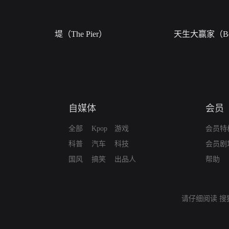
堤（The Pier）
天生大赢家（Bor
自媒体
会员
全部
Kpop
游戏
会员特
科普
汽车
科技
会员剧
国风
搞笑
出品人
帮助
请仔细阅读
搜