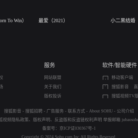
n To Win）
最爱（2021）
小二黑结婚
服务
软件/智能硬件
权
网站联盟
移动客户端
场
关于我们
搜狐影音
直
版权投诉
搜狐视频TV
搜狐影音
-
搜狐招聘
-
广告服务
-
联系方式
-
About SOHU
-
公司介绍
狐视频隐私政策
、
版权声明
、
反盗版和反盗链权利声明
举报邮箱
jubaoso
备案号：
京ICP证030367号-1
Copyright © 2024 Sohu.com Inc.All Rights Reserved.