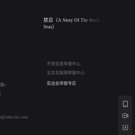
禁忌（A Story Of The South
火球（Ball 
Seas）
网络暴力有害信息举报
不良信息举报中心
12318 文化市场举报
北京互联网举报中心
算法推荐专项举报
亚运会举报专区
播+
涉历史虚无举报
版
网络谣言信息专项
涉政举报入口
涉未成年人举报
hu@sohu-inc.com
清朗自媒体乱象举报
涉民族宗教有害信息举报