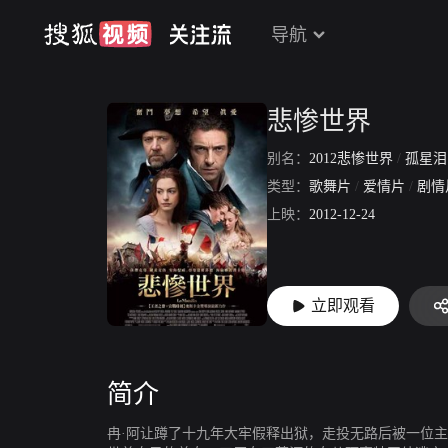
导航
悲惨世界
别名：
2012悲惨世界
/
孤星泪
类型：
歌舞片
/
爱情片
/
剧情
上映：
2012-12-24
立即观看
简介
冉·阿让蹲了十九年大牢假释出狱，走投无路后被一位