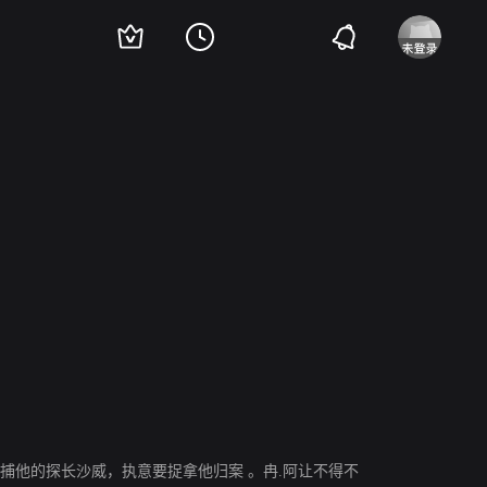
·科恩
阿曼达·塞弗里德
海伦娜·伯翰·卡特
埃迪·雷德梅恩
萨曼莎·巴克斯
捕他的探长沙威，执意要捉拿他归案 。冉.阿让不得不