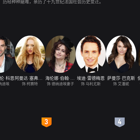
。历经种种磨难，亲历了十九世纪法国社会历史变迁。
伦·科恩
阿曼达·塞弗里德
海伦娜·伯翰·卡特
埃迪·雷德梅恩
萨曼莎·巴克斯
纳迪埃
饰 柯赛特
饰 德纳迪埃妻子
饰 马利尤斯
饰 艾潘妮
4
5