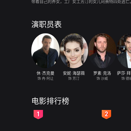
带着自己的养女，工厂女工芳汀的女儿珂赛特四处逃亡
演职员表
休·杰克曼
安妮·海瑟薇
罗素·克洛
萨莎·拜
饰 冉·阿让
饰 芳汀
饰 沙威
饰 德
电影排行榜
2
3