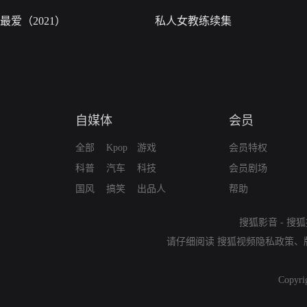
最爱（2021）
私人女教练续集
自媒体
会员
全部
Kpop
游戏
会员特权
科普
汽车
科技
会员剧场
国风
搞笑
出品人
帮助
搜狐影音
-
搜狐
请仔细阅读
搜狐视频隐私政策
、
Copyri