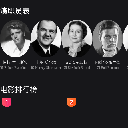
电影的紧张刺激动作，但气氛依旧紧凑动人。兰卡斯特充分掌握住主人翁
萨瓦莱斯亦十分抢戏。
演职员表
伯特·兰卡斯特
卡尔·莫尔登
瑟尔玛·瑞特
内维尔·布兰德
饰 Robert Franklin Stro
饰 Harvey Shoemaker
饰 Elizabeth Stroud
饰 Bull Ransom
饰
电影排行榜
2
3