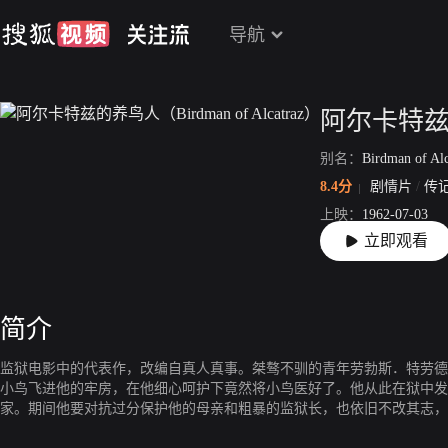
导航
别名：
Birdman of Al
8.4分
剧情片
/
传
上映：
1962-07-03
立即观看
片长：
148分36秒
简介
监狱电影中的代表作，改编自真人真事。桀骜不驯的青年劳勃斯．特劳德
小鸟飞进他的牢房，在他细心呵护下竟然将小鸟医好了。他从此在狱中发
家。期间他要对抗过分保护他的母亲和粗暴的监狱长，也依旧不改其志，
传奇故事流传于世。导演约翰．弗兰肯海默以严谨手法诠释这个基本上相