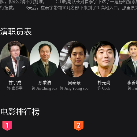
队，但迟迟得不到批准。 CID的副队长对崔泰宇下达了一道秘密搜索的
行搜救。 3天后，崔泰宇带领10几名部下来到了R-高地入口，那里
演职员表
甘宇成
孙秉浩
吴泰景
朴元尚
李善
饰 崔泰宇
饰 Jin Chang-rok
饰 Jang Young-soo
饰 Cook
饰 Pa
电影排行榜
2
3