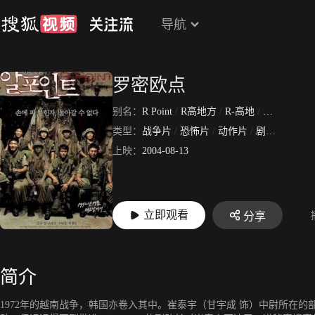
导航
罗密欧点
别名：
R Point
/
R高地方
/
R-高地
/
R高地
/
与
类型：
战争片
/
恐怖片
/
动作片
/
剧情片
/
惊悚
上映：
2004-08-13
立即观看
分享
简介
1972年的越南战争，韩国亦卷入其中。崔泰宇（甘宇成 饰）中尉所在