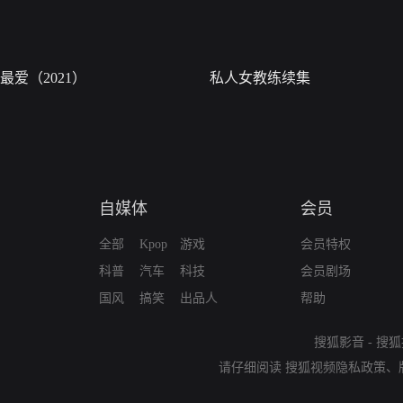
最爱（2021）
私人女教练续集
自媒体
会员
全部
Kpop
游戏
会员特权
科普
汽车
科技
会员剧场
国风
搞笑
出品人
帮助
搜狐影音
-
搜狐
请仔细阅读
搜狐视频隐私政策
、