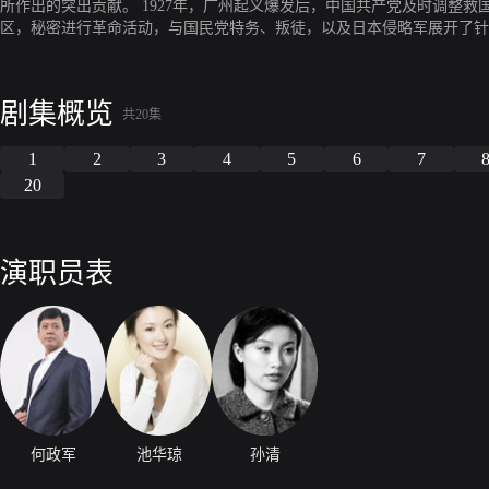
所作出的突出贡献。 1927年，广州起义爆发后，中国共产党及时调整
区，秘密进行革命活动，与国民党特务、叛徒，以及日本侵略军展开了针
凛然举行婚礼等著名历史事件的新细节，表现了与叶剑英、陈赓等领导人
生”、原中山大学医学院院长柯麟等老一辈革命家的传奇人生。通过地下
的建立、中华民族的统一和后期澳门的建设发展作出的巨大贡献。 早在上
剧集概览
伍回到广州，参加了“广州起义”，负责救护伤员。大革命失败后，柯麟
共20集
１９５１年，柯麟以医生身份做掩护，先后在上海、厦门、香港和澳门从
1
2
3
4
5
6
7
战线工作，取得出色成就。 本剧改编自著名同名小说，以缜密的构架层
节大起大落，故事曲折多变，人物命运多舛，结局出人意料。
20
演职员表
何政军
池华琼
孙清