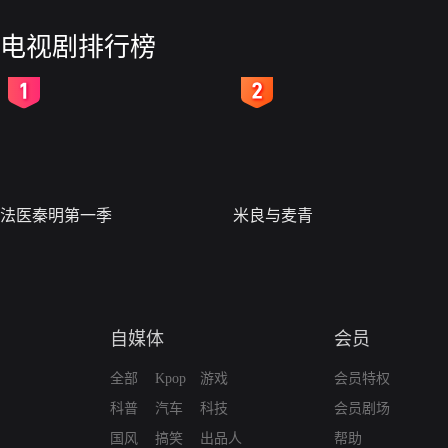
电视剧排行榜
2
3
法医秦明第一季
米良与麦青
自媒体
会员
全部
Kpop
游戏
会员特权
科普
汽车
科技
会员剧场
国风
搞笑
出品人
帮助