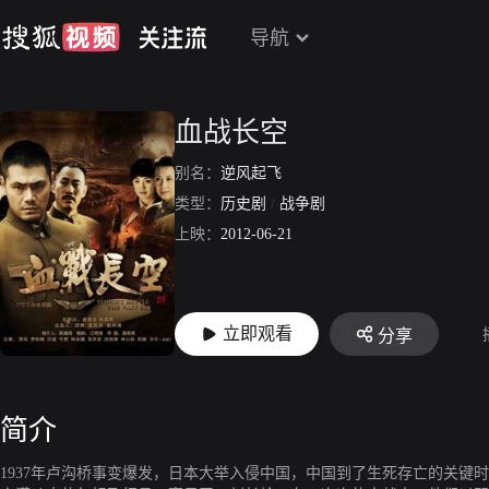
导航
血战长空
别名：
逆风起飞
类型：
历史剧
/
战争剧
上映：
2012-06-21
立即观看
分享
简介
1937年卢沟桥事变爆发，日本大举入侵中国，中国到了生死存亡的关