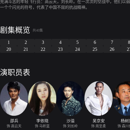
充满斗志的年轻飞行员：高云天，刘长岭。在一次次的空战中，他们以弱
一个个闪光的符号，代表了中国不屈的抗战精神。
剧集概览
共40集
1
2
3
4
5
6
7
20
21
22
23
24
25
26
2
演职员表
邵兵
李依晓
沙溢
吴京安
杨树
饰 高云天
饰 马昕蓝
饰 刘长岭
饰 周至柔
饰 森川