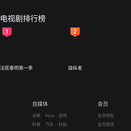
电视剧排行榜
2
3
法医秦明第一季
操纵者
自媒体
会员
全部
Kpop
游戏
会员特权
科普
汽车
科技
会员剧场