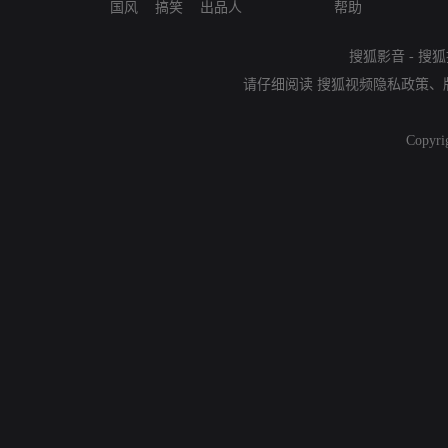
国风
搞笑
出品人
帮助
搜狐影音
-
搜狐
请仔细阅读
搜狐视频隐私政策
、
Copyri