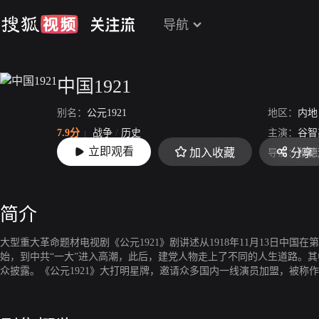
导航
中国1921
别名：
公元1921
地区：
内地
7.9分
战争
/
历史
主演：
谷智
立即观看
加入收藏
分享
上映：
2011-05-16
导演：
穆德
简介
大型重大革命题材电视剧《公元1921》剧讲述从1918年11月13日中国
始，到中共“一大”进入高潮，此后，建党人物走上了不同的人生道路。
众披露。《公元1921》大打明星牌，邀请众多国内一线演员加盟，被称