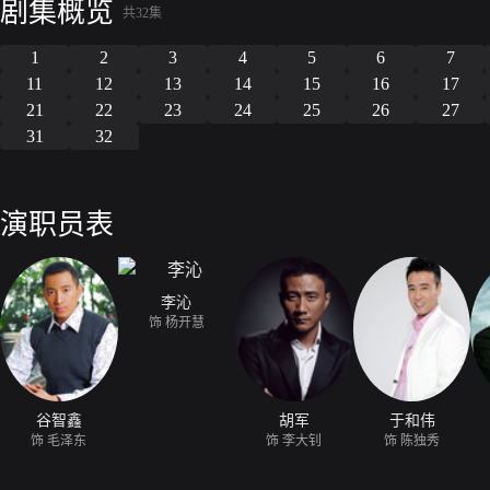
剧集概览
共32集
1
2
3
4
5
6
7
11
12
13
14
15
16
17
21
22
23
24
25
26
27
31
32
演职员表
李沁
饰 杨开慧
谷智鑫
胡军
于和伟
饰 毛泽东
饰 李大钊
饰 陈独秀