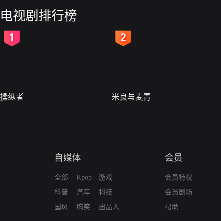
电视剧排行榜
2
3
操纵者
米良与麦青
自媒体
会员
全部
Kpop
游戏
会员特权
科普
汽车
科技
会员剧场
国风
搞笑
出品人
帮助