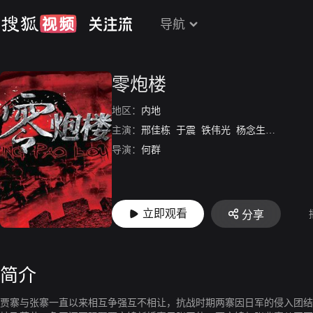
导航
零炮楼
地区：
内地
主演：
邢佳栋
于震
铁伟光
杨念生
罗秀春
导演：
何群
立即观看
分享
简介
贾寨与张寨一直以来相互争强互不相让，抗战时期两寨因日军的侵入团结