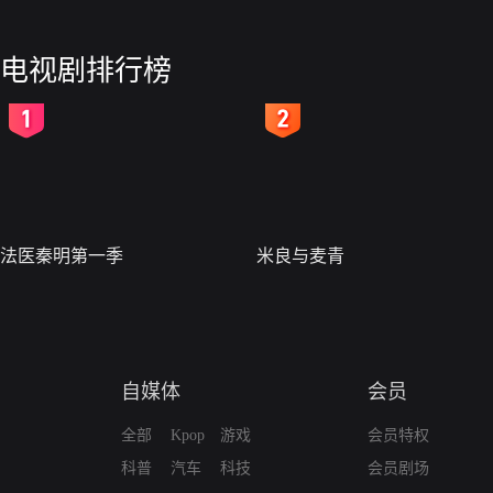
电视剧排行榜
2
3
法医秦明第一季
米良与麦青
自媒体
会员
全部
Kpop
游戏
会员特权
科普
汽车
科技
会员剧场