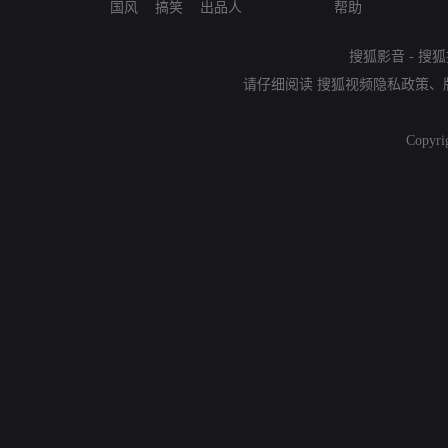
国风
搞笑
出品人
帮助
搜狐影音
-
搜狐
请仔细阅读
搜狐视频隐私政策
、
Copyri