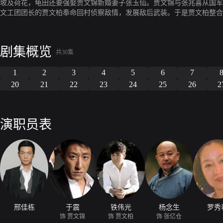
坡及荷花，龟田还要强娶贾文锦新婚妻子张玉仙。贾文锦与张兆喜从国军
文工团团长的贾文柏奉命回村侦察敌情，发展敌后武装。于是贾文柏整合
清牺牲，张兆喜因贾文灿的叛变而身亡。受贾文柏感染，贾文锦同白马团
剧集概览
共30集
1
2
3
4
5
6
7
20
21
22
23
24
25
26
2
演职员表
邢佳栋
于震
铁伟光
杨念生
罗秀
饰 贾文锦
饰 贾文柏
饰 张亿仓