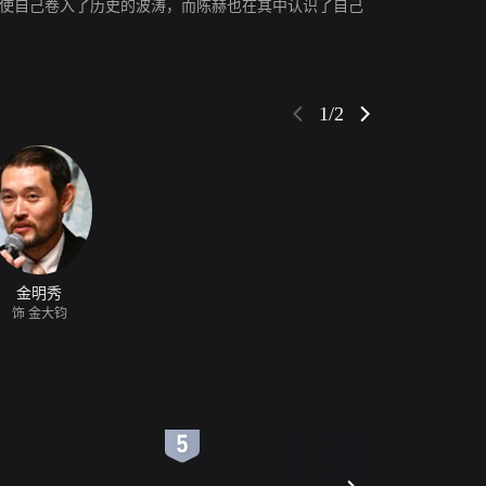
，使自己卷入了历史的波涛，而陈赫也在其中认识了自己
1/2
金明秀
饰 金大钧
6
7