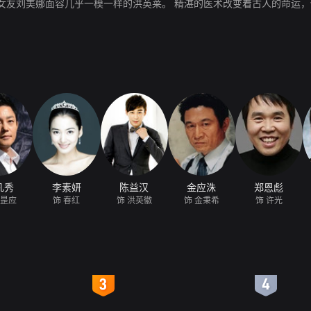
代女友刘美娜面容几乎一模一样的洪英莱。 精湛的医术改变着古人的命运
凡秀
李素妍
陈益汉
金应洙
郑恩彪
李昰应
饰 春红
饰 洪英徽
饰 金秉希
饰 许光
4
5