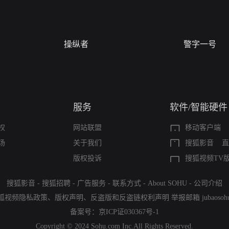
操纵者
警字一号
服务
软件/智能硬件
权
网站联盟
移动客户端
场
关于我们
搜狐影音
直
版权投诉
搜狐视频TV
搜狐影音
-
搜狐招聘
-
广告服务
-
联系方式
-
About SOHU
-
公司介绍
狐视频隐私政策
、
版权声明
、
反盗版和反盗链权利声明
举报邮箱
jubaoso
备案号：
京ICP证030367号-1
Copyright © 2024 Sohu.com Inc.All Rights Reserved.