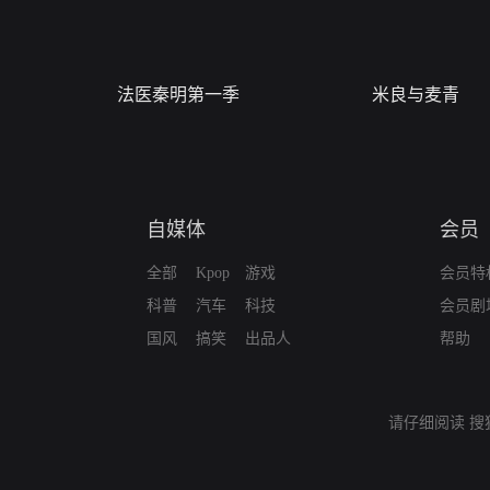
法医秦明第一季
米良与麦青
自媒体
会员
全部
Kpop
游戏
会员特
科普
汽车
科技
会员剧
国风
搞笑
出品人
帮助
请仔细阅读
搜