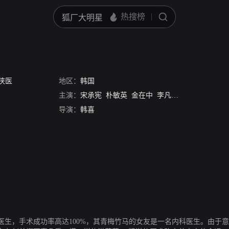
侠医
地区：
韩国
主演：
宋承宪
朴敏英
金在中
李凡秀
李素妍
陈益
导演：
韩喜
科医生，手术成功率高达100%，其青梅竹马的女友是一名内科医生。由于