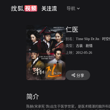
导航
仁医
别名：
Time Slip Dr.Jin
/
时空
类型：
古装
/
剧情
上映：
2012-05-26
分享
简介
陈赫(宋承宪 饰)出生于医学世家，是医术精湛的脑外