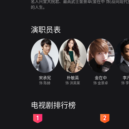
名人兴宣大院君、最高武士金景卓(金在中 饰)及同现
的人生。
演职员表
宋承宪
朴敏英
金在中
李
饰 陈赫
饰 洪英莱
饰 金景卓
饰 
电视剧排行榜
2
3