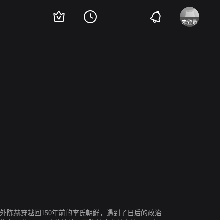
汉
金应洙
郑恩彪
金明秀
李元宗
金日宇
金惠玉
徐东贤
意外陈赫穿越回150年前的李氏朝鲜，遇到了日后的政治