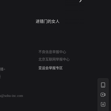
进错门的女人
请君入梦
网络暴力有害信息举报
不良信息举报中心
12318 文化市场举报
北京互联网举报中心
算法推荐专项举报
亚运会举报专区
播+
涉历史虚无举报
版
网络谣言信息专项
涉政举报入口
涉未成年人举报
hu@sohu-inc.com
清朗自媒体乱象举报
涉民族宗教有害信息举报