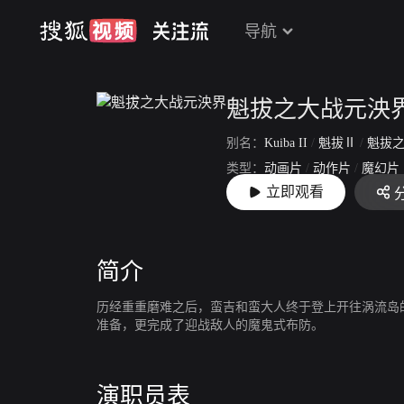
导航
魁拔之大战元泱
别名：
Kuiba II
/
魁拔Ⅱ
/
魁拔之大战
类型：
动画片
/
动作片
/
魔幻片
立即观看
上映：
2013-05-31
简介
历经重重磨难之后，蛮吉和蛮大人终于登上开往涡流岛
准备，更完成了迎战敌人的魔鬼式布防。
演职员表