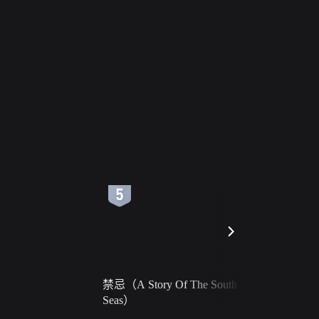
6
7
禁忌（A Story Of The South
火球（Ball 
Seas）