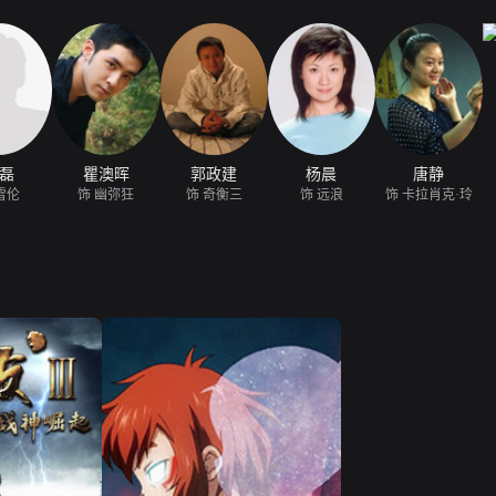
磊
瞿澳晖
郭政建
杨晨
唐静
雪伦
饰 幽弥狂
饰 奇衡三
饰 远浪
饰 卡拉肖克·玲