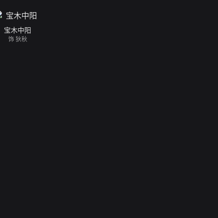
宝木中阳
饰 狄秋