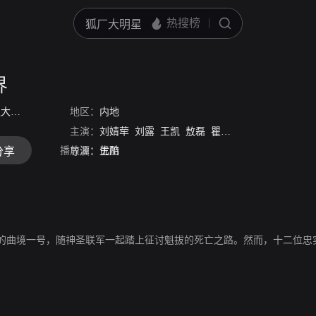
界
元泱界
/
魁拔Ⅱ
地区：
/
魁拔2：大战元泱界
内地
主演：
刘婧荦
刘露
王凯
敖磊
瞿澳晖
郭政建
杨晨
播放源：
优酷
分享
导演：
王川
的曲境一号，随神圣联军一起踏上征讨魁拔的死亡之路。然而，十二位忠