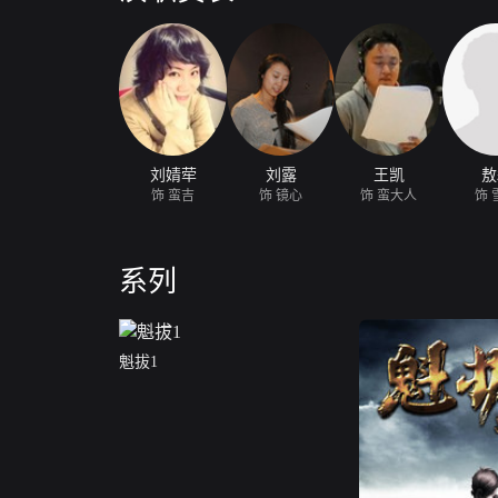
刘婧荦
刘露
王凯
敖
饰 蛮吉
饰 镜心
饰 蛮大人
饰 
系列
魁拔1