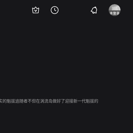
唐静
宝木中阳
实的魁拔追随者不但在涡流岛做好了迎接新一代魁拔的