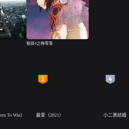
魁拔4之梅零落
4
5
n To Win）
最爱（2021）
小二黑结婚