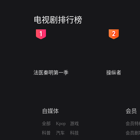
电视剧排行榜
2
3
法医秦明第一季
操纵者
自媒体
会员
全部
Kpop
游戏
会员特
科普
汽车
科技
会员剧