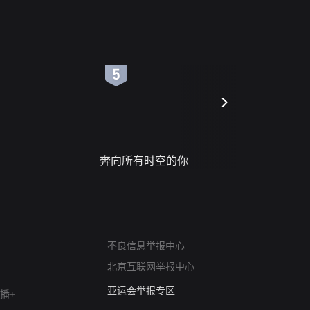
6
7
奔向所有时空的你
进错门的
网络暴力有害信息举报
不良信息举报中心
12318 文化市场举报
北京互联网举报中心
算法推荐专项举报
亚运会举报专区
播+
涉历史虚无举报