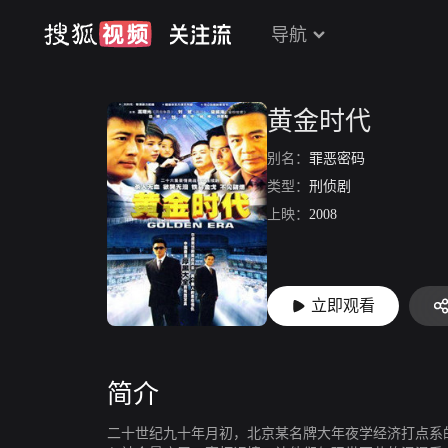
导航
黄金时代
别名：
罪恶密码
类型：
刑侦剧
上映：
2008
立即观看
简介
二十世纪九十年月初，北京某名牌大年夜学经济打点系