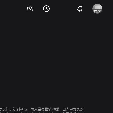
彤
功之门。初到琴岛，两人尝尽世情冷暖，由人中龙凤跌