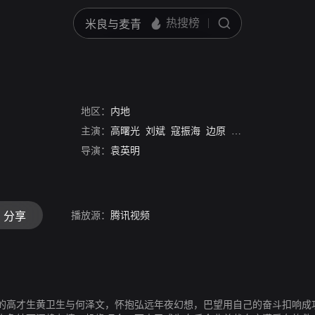
地区：
内地
主演：
高曙光
刘斌
寇振海
边原
罗珊珊
杨梅
刘思
导演：
袁英明
播放源：
腾讯视频
分享
的高才生黄卫生与何泽文，怀抱弘远年夜幻想，巴望用自己的奋斗扣响成