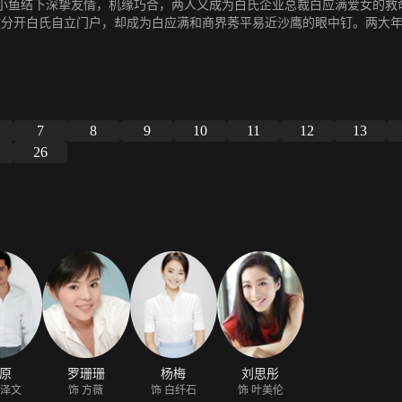
小鱼结下深挚友情，机缘巧合，两人又成为白氏企业总裁白应满爱女的救
文分开白氏自立门户，却成为白应满和商界莠平易近沙鹰的眼中钉。两大
过掉而锒铛入狱。何泽文黯然分开商界，不知所踪。
7
8
9
10
11
12
13
26
原
罗珊珊
杨梅
刘思彤
何泽文
饰 方薇
饰 白纤石
饰 叶美伦