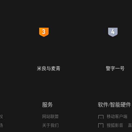
4
5
米良与麦青
警字一号
服务
软件/智能硬件
权
网站联盟
移动客户端
场
关于我们
搜狐影音
直