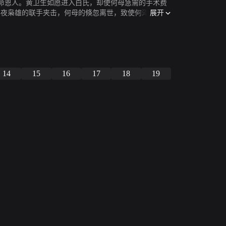
命恩人。黄卫生如愿进入白氏，却使何母急需的手术费
展开
年夜枭雄的联手夹击，何母的倏忽离世，致使何泽文公布
14
15
16
17
18
19