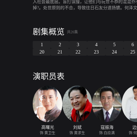
入社会最底层。盲打误撞，让他们与玩世不恭的混混乔
掉?。处世原则的不合，导致往日石友分道扬镳。何泽
揭晓破产。方薇为减轻男友的司法责任，擅自承担部门
剧集概览
共26集
1
2
3
4
5
6
20
21
22
23
24
25
演职员表
高曙光
刘斌
寇振海
边
饰 黄卫生
饰 黄求生
饰 白应满
饰 