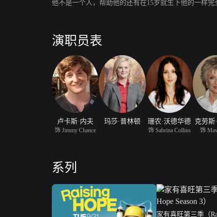
他不是一个人，帮助他的还有在15岁就生下他的一样
演职员表
卢卡斯·内夫
玛莎·普林顿
珊农·沃德华德
克劳斯
饰 Jimmy Chance
饰 Sabrina Collins
饰 Ma
系列
家有喜旺第三季（Raisi