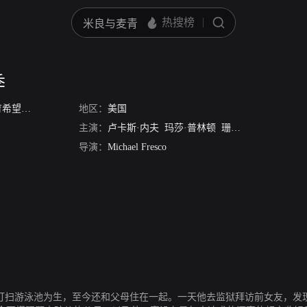
季
望第二季
/
半路奶爸第二季
地区：
美国
/
家有喜旺第2季
主演：
卢卡斯·内夫
玛莎·普林顿
珊农·沃德华德
克劳
导演：
Michael Fresco
目标，以为人打扫游泳池为生，至今还和父母住在一起。一天他去监狱拜访前女