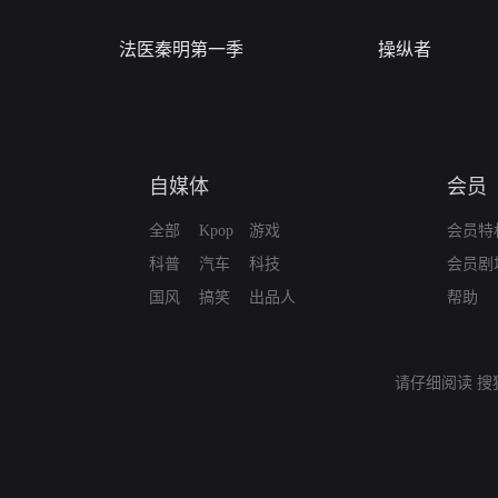
法医秦明第一季
操纵者
自媒体
会员
全部
Kpop
游戏
会员特
科普
汽车
科技
会员剧
国风
搞笑
出品人
帮助
请仔细阅读
搜