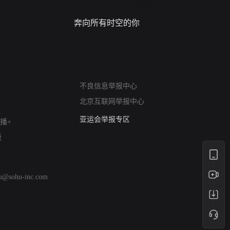
奔向所有时空的你
进错门的
网络暴力有害信息举报
不良信息举报中心
12318 文化市场举报
北京互联网举报中心
算法推荐专项举报
亚运会举报专区
播+
涉历史虚无举报
版
网络谣言信息专项
涉政举报入口
涉未成年人举报
hu@sohu-inc.com
清朗自媒体乱象举报
涉民族宗教有害信息举报
清朗·生活服务类内容举报
清朗春节网络环境整治