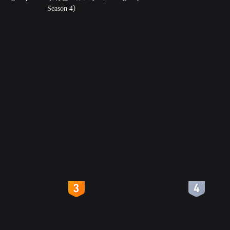
Season 4）
4
5