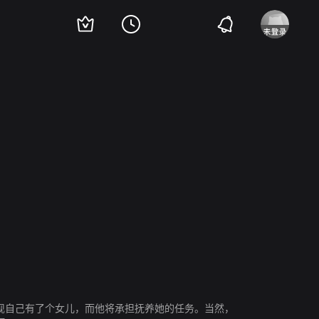
斯·利特曼
加瑞特·迪拉胡特
友，发现自己有了个女儿，而他将承担抚养她的任务。当然，