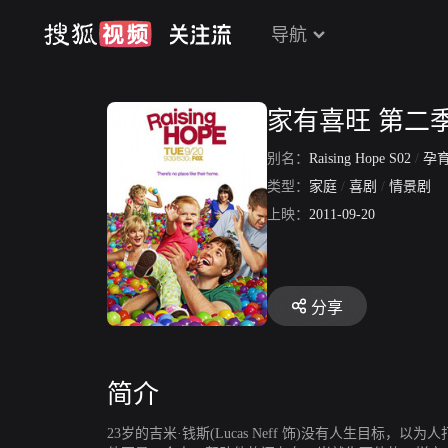
导航
家有喜旺 第二
别名：
Raising Hope S02
/
孕育希
类型：
家庭
/
喜剧
/
情景剧
上映：
2011-09-20
分享
简介
23岁的吉米·钱斯(Lucas Neff 饰)没有人生