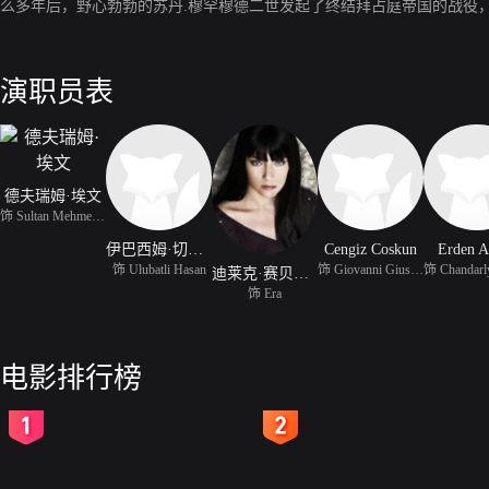
么多年后，野心勃勃的苏丹.穆罕穆德二世发起了终结拜占庭帝国的战役
演职员表
德夫瑞姆·埃文
饰 Sultan Mehmed II
伊巴西姆·切利克科尔
Cengiz Coskun
Erden A
饰 Ulubatli Hasan
饰 Giovanni Giustiniani
迪莱克·赛贝斯特
饰 Era
电影排行榜
2
3