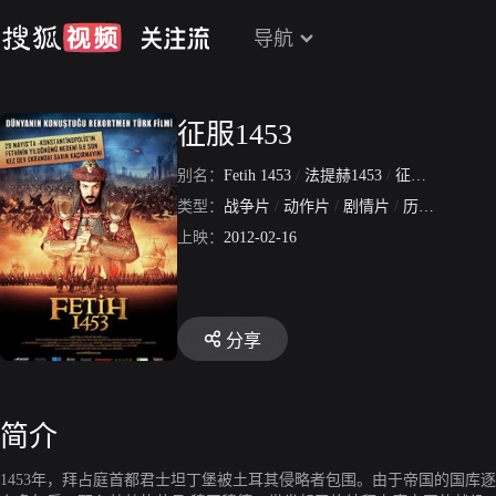
导航
征服1453
别名：
Fetih 1453
/
法提赫1453
/
征服者1453
/
类型：
战争片
/
动作片
/
剧情片
/
历史片
上映：
2012-02-16
分享
简介
1453年，拜占庭首都君士坦丁堡被土耳其侵略者包围。由于帝国的国