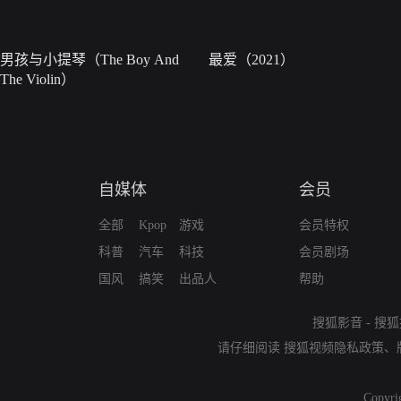
男孩与小提琴（The Boy And
最爱（2021）
The Violin）
自媒体
会员
全部
Kpop
游戏
会员特权
科普
汽车
科技
会员剧场
国风
搞笑
出品人
帮助
搜狐影音
-
搜狐
请仔细阅读
搜狐视频隐私政策
、
Copyri