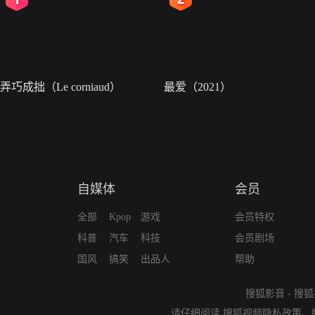
弄巧成拙（Le corniaud）
最爱（2021）
自媒体
会员
全部
Kpop
游戏
会员特权
科普
汽车
科技
会员剧场
国风
搞笑
出品人
帮助
搜狐影音
-
搜狐
请仔细阅读
搜狐视频隐私政策
、