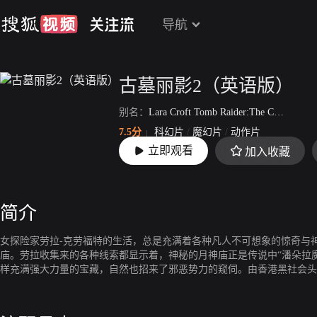
导航
古墓丽影2（英语版）
别名：
Lara Croft Tomb Raider:The Cradle of Life
7.5分
科幻片
/
魔幻片
/
动作片
立即观看
加入收藏
上映：
2003-07-21
简介
女探险家劳拉-克劳福特的生活，总是充满着各种凡人不可想象的惊奇与
庙。劳拉收集来的各种线索都显示着，神秘的月神庙正是传说中“潘朵拉
样充满强大力量的宝藏，自然也招来了邪恶势力的窥伺。由香港黑社会头
后所掩盖的邪恶野心，劳拉必须抢先找回盒子，破坏陈洛的计划。