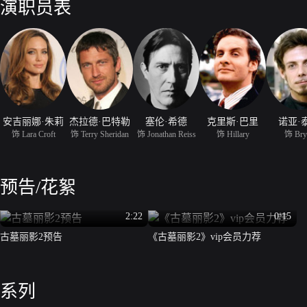
演职员表
安吉丽娜·朱莉
杰拉德·巴特勒
塞伦·希德
克里斯·巴里
诺亚·
饰 Lara Croft
饰 Terry Sheridan
饰 Jonathan Reiss
饰 Hillary
饰 Bry
预告/花絮
2:22
0:15
古墓丽影2预告
《古墓丽影2》vip会员力荐
系列