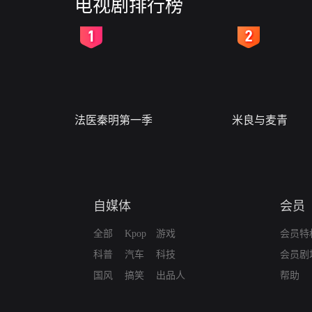
电视剧排行榜
2
3
法医秦明第一季
米良与麦青
自媒体
会员
全部
Kpop
游戏
会员特
科普
汽车
科技
会员剧
国风
搞笑
出品人
帮助