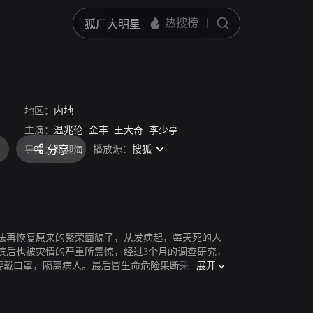
地区：
内地
主演：
温兆伦
金丰
王大奇
李少亭
白铭健
播放源：
搜狐
分享
导演：
邓迎海
无法再恢复原来的繁荣面貌了，从发病起，每天死的人
尔滨后也被灾情的严重所震惊，经过3个月的调查研究，
展开
要戴口罩，隔离病人。最后冒生命危险果断采取措施--
消灭。