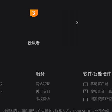
4
5
操纵者
警字一号
服务
软件/智能硬件
权
网站联盟
移动客户端
场
关于我们
搜狐影音
直
版权投诉
搜狐视频TV
搜狐影音
-
搜狐招聘
-
广告服务
-
联系方式
-
About SOHU
-
公司介绍