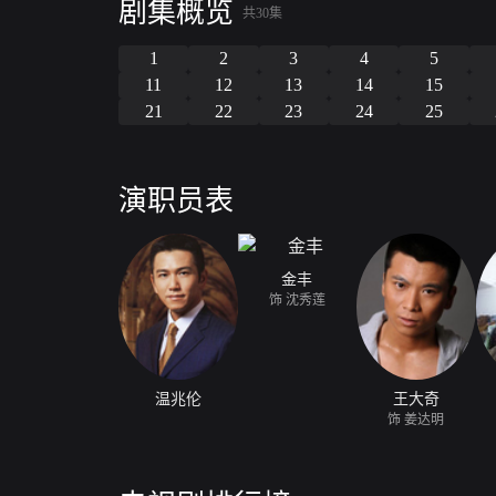
剧集概览
共30集
1
2
3
4
5
11
12
13
14
15
21
22
23
24
25
演职员表
金丰
饰 沈秀莲
温兆伦
王大奇
饰 姜达明