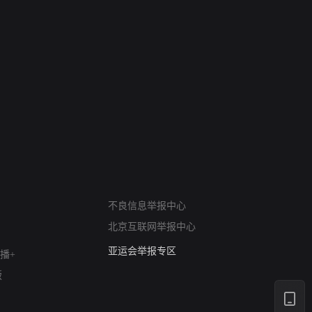
6
7
进错门的女人
请君入梦
网络暴力有害信息举报
不良信息举报中心
12318 文化市场举报
北京互联网举报中心
算法推荐专项举报
亚运会举报专区
播+
涉历史虚无举报
版
网络谣言信息专项
涉政举报入口