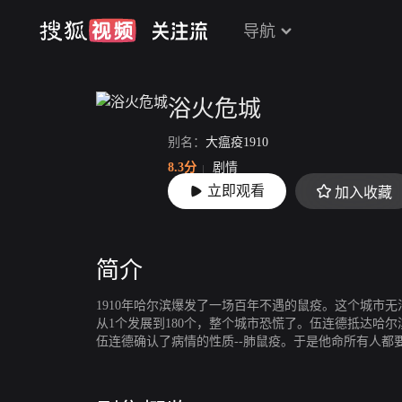
导航
浴火危城
别名：
大瘟疫1910
8.3分
剧情
立即观看
加入收藏
上映：
2012-12-12
简介
1910年哈尔滨爆发了一场百年不遇的鼠疫。这个城市
从1个发展到180个，整个城市恐慌了。伍连德抵达哈
伍连德确认了病情的性质--肺鼠疫。于是他命所有人都
焚烧尸体，从而彻底切断了传染源，一场大瘟疫被彻底