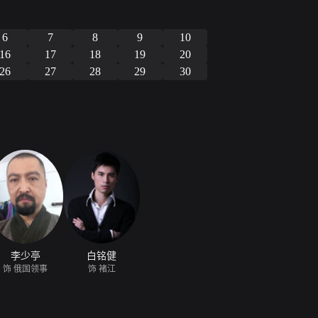
6
7
8
9
10
16
17
18
19
20
26
27
28
29
30
李少亭
白铭健
饰 俄国领事
饰 褚江