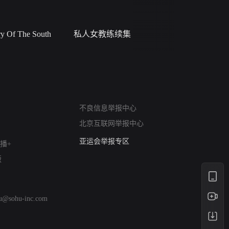
 Of The South
私人女教练续集
小二黑结
网络暴力有害信息举报
不良信息举报中心
12318 文化市场举报
北京互联网举报中心
算法推荐专项举报
亚运会举报专区
播+
涉历史虚无举报
版
网络谣言信息专项
涉政举报入口
涉未成年人举报
hu@sohu-inc.com
清朗自媒体乱象举报
涉民族宗教有害信息举报