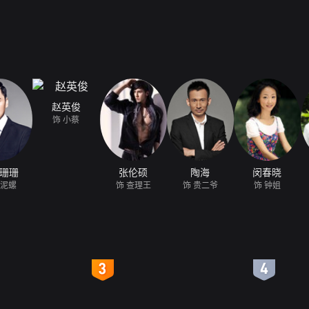
赵英俊
饰 小蔡
珊珊
张伦硕
陶海
闵春晓
黄泥螺
饰 查理王
饰 贵二爷
饰 钟姐
4
5