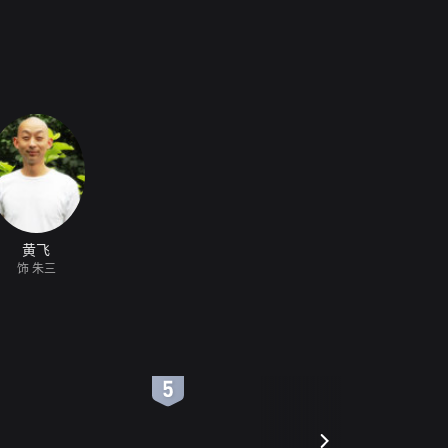
黄飞
饰 朱三
6
7