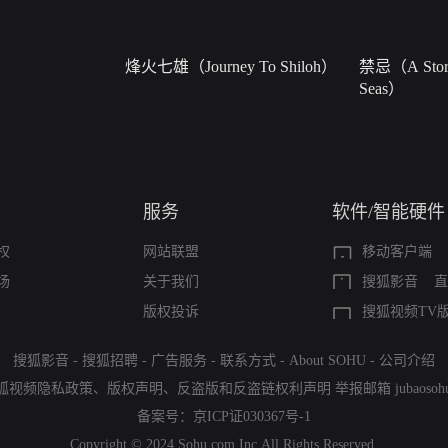
烽火七雄（Journey To Shiloh）
禁忌（A Story
Seas）
服务
软件/智能硬件
权
网站联盟
移动客户端
场
关于我们
搜狐影音
直
版权投诉
搜狐视频TV
搜狐影音
-
搜狐招聘
-
广告服务
-
联系方式
-
About SOHU
-
公司介绍
狐视频隐私政策
、
版权声明
、
反盗版和反盗链权利声明
举报邮箱
jubaoso
备案号：
京ICP证030367号-1
Copyright © 2024 Sohu.com Inc.All Rights Reserved.