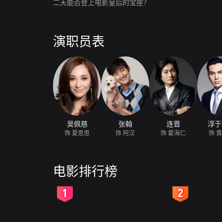
二天能否登上电影皇后的宝座？
演职员表
吴佩慈
张翰
连晋
淳于
饰 夏思思
饰 阿汉
饰 霍海仁
饰 
电影排行榜
2
3