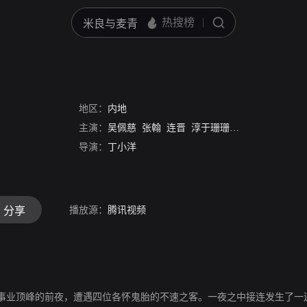
地区：
内地
主演：
吴佩慈
张翰
连晋
淳于珊珊
赵英俊
张伦硕
导演：
丁小洋
播放源：
腾讯视频
分享
事业顶峰的前夜，遭遇四位各怀鬼胎的不速之客。一夜之中接连发生了一