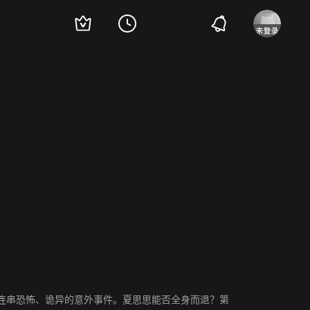
陶海
闵春晓
黄飞
连串恐怖、诡异的意外事件。夏思思能否全身而退？第