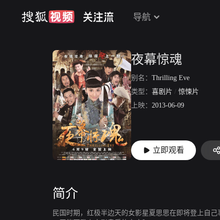
导航
夜幕惊魂
别名：
Thrilling Eve
类型：
喜剧片
/
惊悚片
上映：
2013-06-09
立即观看
简介
民国时期，红极半边天的女影星夏思思在即将登上自己