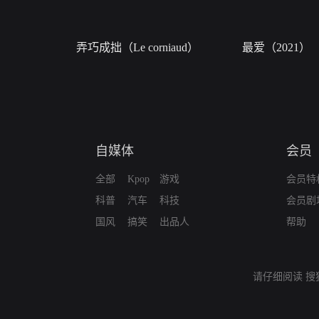
弄巧成拙（Le corniaud）
最爱（2021）
自媒体
会员
全部
Kpop
游戏
会员特
科普
汽车
科技
会员剧
国风
搞笑
出品人
帮助
请仔细阅读
搜