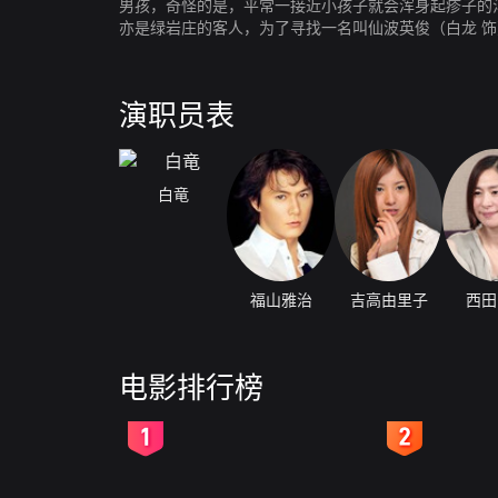
男孩，奇怪的是，平常一接近小孩子就会浑身起疹子的
亦是绿岩庄的客人，为了寻找一名叫仙波英俊（白龙 
美砂（吉高由里子 饰）随同僚们赶到了玻璃浦，让美
演职员表
白竜
福山雅治
吉高由里子
西田
电影排行榜
2
3