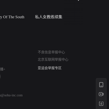
 Of The South
私人女教练续集
小二黑结
网络暴力有害信息举报
不良信息举报中心
12318 文化市场举报
北京互联网举报中心
算法推荐专项举报
亚运会举报专区
播+
涉历史虚无举报
版
网络谣言信息专项
涉政举报入口
涉未成年人举报
hu@sohu-inc.com
清朗自媒体乱象举报
涉民族宗教有害信息举报