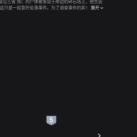
盐见三省 饰）的尸体被发现于岸边的碎石场上，他生前
展开
，这只是一起意外坠落事件。为了调查事件的真相，岸谷
此事。
6
7