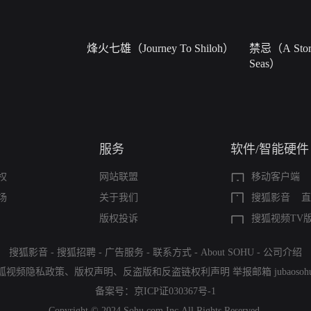
烽火七雄（Journey To Shiloh）
禁忌（A Story
Seas）
服务
软件/智能硬件
权
网站联盟
移动客户端
场
关于我们
搜狐影音
直
版权投诉
搜狐视频TV
搜狐影音
-
搜狐招聘
-
广告服务
-
联系方式
-
About SOHU
-
公司介绍
狐视频隐私政策
、
版权声明
、
反盗版和反盗链权利声明
举报邮箱
jubaoso
备案号：
京ICP证030367号-1
Copyright © 2024 Sohu.com Inc.All Rights Reserved.