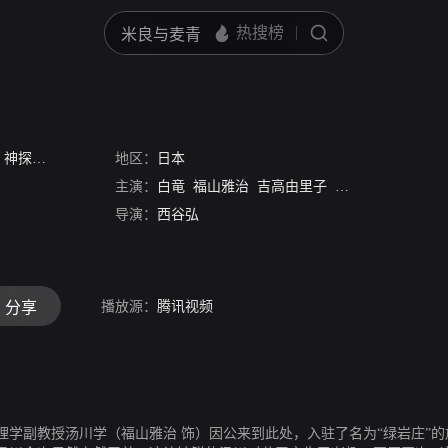
/
神探伽俐略2：真夏方程式
地区：
日本
/
破案天才伽利略:真夏方程式
/
真夏的方程式
主演：
白竜
福山雅治
吉高由里子
西田尚美
盐见三
导演：
西谷弘
播放源：
腾讯视频
分享
学副教授汤川学（福山雅治 饰）因公来到此处，入驻了名为“绿岩庄”的