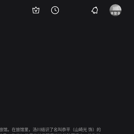
省
前田吟
旅馆。在旅馆里，汤川结识了名叫恭平（山崎光 饰）的