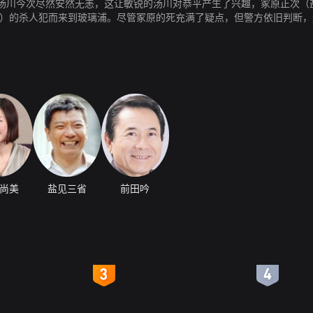
汤川今次尽然安然无恙，这让敏锐的汤川对恭平产生了兴趣，冢原正次（
饰）的杀人犯而来到玻璃浦。尽管冢原的死充满了疑点，但警方依旧判断
砂感到奇怪的是，一向对案件避之而不及的汤川竟然主动请缨要求协助调查
尚美
盐见三省
前田吟
4
5