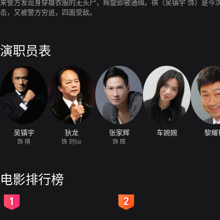
来警方发现身穿雄衣服的无头尸，辉旋即被通缉。祺（吴镇宇 饰）是今
击，又被警方穷追，四面受敌。
演职员表
吴镇宇
狄龙
张家辉
车婉婉
黎耀
饰 祺
饰 刘Sir
饰 辉
电影排行榜
2
3