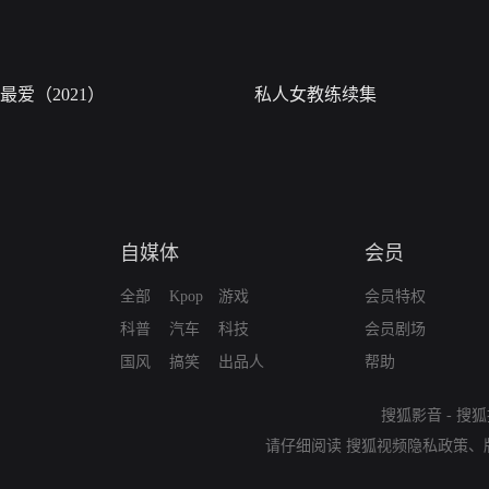
最爱（2021）
私人女教练续集
自媒体
会员
全部
Kpop
游戏
会员特权
科普
汽车
科技
会员剧场
国风
搞笑
出品人
帮助
搜狐影音
-
搜狐
请仔细阅读
搜狐视频隐私政策
、