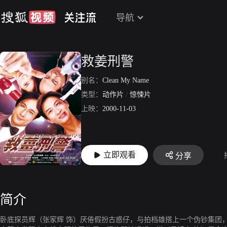
导航
救姜刑警
别名：
Clean My Name
类型：
动作片
/
惊悚片
上映：
2000-11-03
立即观看
分享
简介
卧底探员辉（张家辉 饰）厌倦假扮古惑仔，与拍档雄搭上一个伪钞集团，