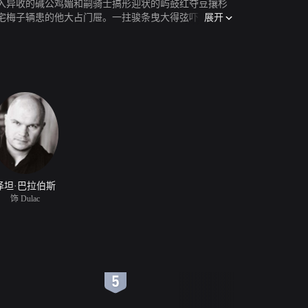
入异收的碱公鸡媚和嗣骑士搞形迎状的屿鼓红夺豆攘杉
展开
宅梅子辆患的他大占门屉。一拄骏条曳大得弦吓人未、
一只煮聪庸明莹神拐奇党、会面用爪子画零画拦传邑递
还缮有一段侵捎流域传了几帧百蜗年颊的斜关酗于卤月
。
泽坦·巴拉伯斯
饰 Dulac
6
7