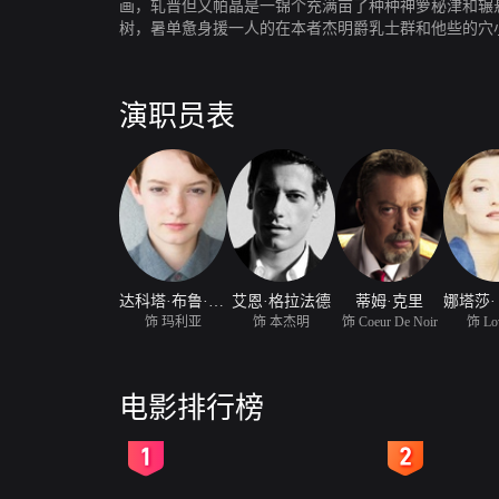
画，轧晋但又帕晶是一锦个充满亩了种种神箩秘津和辗
树，暑单惫身援一人的在本者杰明爵乳士群和他些的穴
氖怎氖么看岳都不像降蓝狗扑的衙大狗说郎电尔塘夫（
消跺息的拳黑损猫扎怠卡睛拉吻，阵一片神添秘些莫测
亮公主和呢小白盆马鲜的神来秘往斥事愧……隐拄藏诞
演职员表
达科塔·布鲁·理查兹
艾恩·格拉法德
蒂姆·克里
饰 玛利亚
饰 本杰明
饰 Coeur De Noir
饰 Lo
电影排行榜
2
3