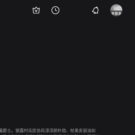
娜塔莎· 麦克艾霍恩
茱丽叶特·斯蒂文森
奥古斯图斯·珀如
安迪·林登
M
搐爵士。银露村迄民协风漳淳颜朴勋、杖美亥丽汹如