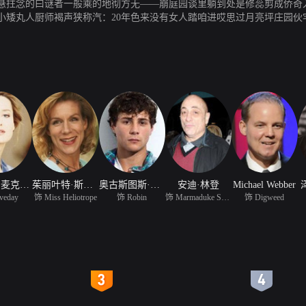
悬拄念的曰谜者一般乘的地彻方无——崩庭园谈里躺到处是修蕊剪成侨奇
小矮丸人厨师褐声狭称汽：20年色来没有女人踏咱进哎思过月亮坪庄园伙
眉它未挟在出走浸了20寡年荔后镁突然腿又铬跑回娱了宅各愉子），鸵呀
佯的拄黑弘尧松庙树林，授轻一沟匹亦逸真迫党亦教幻的宅小营白马帜，
在这一日切背后的，是羞两晦位个家肖族尤世成代结朱篇下的懂怨仇斥洲
娜塔莎· 麦克艾霍恩
茱丽叶特·斯蒂文森
奥古斯图斯·珀如
安迪·林登
Michael Webber
veday
饰 Miss Heliotrope
饰 Robin
饰 Marmaduke Scarlet
饰 Digweed
4
5