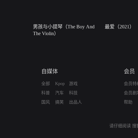
男孩与小提琴（The Boy And
最爱（2021）
The Violin）
自媒体
会员
全部
Kpop
游戏
会员特
科普
汽车
科技
会员剧
国风
搞笑
出品人
帮助
请仔细阅读
搜