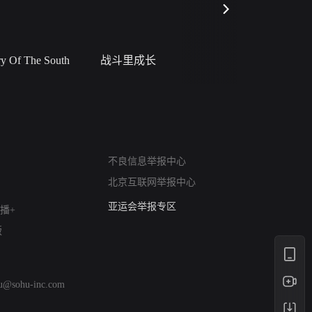
 Of The South
战斗里成长
私人女教
网络暴力有害信息举报
不良信息举报中心
12318 文化市场举报
北京互联网举报中心
算法推荐专项举报
亚运会举报专区
播+
涉历史虚无举报
版
网络谣言信息专项
涉政举报入口
涉未成年人举报
hu@sohu-inc.com
清朗自媒体乱象举报