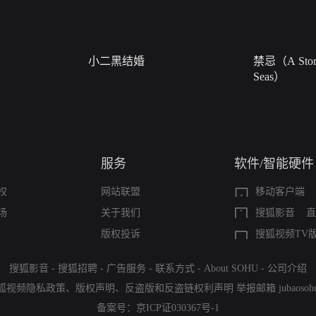
小二黑结婚
禁忌（A Story
Seas）
服务
软件/智能硬件
权
网站联盟
移动客户端
场
关于我们
搜狐影音
直
版权投诉
搜狐视频TV
搜狐影音
-
搜狐招聘
-
广告服务
-
联系方式
-
About SOHU
-
公司介绍
狐视频隐私政策
、
版权声明
、
反盗版和反盗链权利声明
举报邮箱
jubaoso
备案号：
京ICP证030367号-1