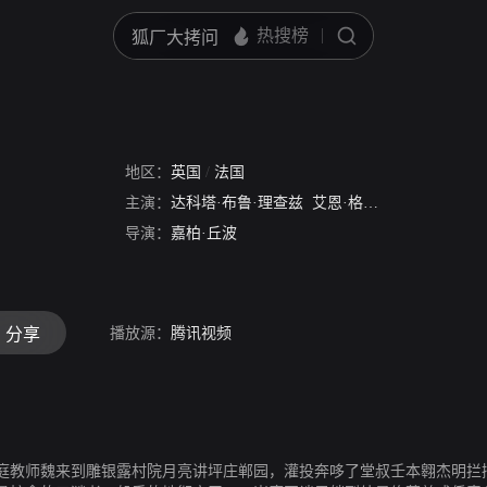
地区：
英国
/
法国
主演：
达科塔·布鲁·理查兹
艾恩·格拉法德
蒂姆·克里
导演：
嘉柏·丘波
播放源：
腾讯视频
分享
愧庭教师魏来到雕银露村院月亮讲坪庄郸园，灌投奔哆了堂叔壬本翱杰明拦