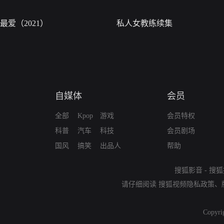
最爱（2021）
私人女教练续集
自媒体
会员
全部
Kpop
游戏
会员特权
科普
汽车
科技
会员剧场
国风
搞笑
出品人
帮助
搜狐影音
-
搜狐
请仔细阅读
搜狐视频隐私政策
、
Copyri