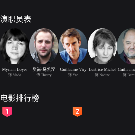
演职员表
Myriam Boyer
樊尚·马凯涅
Guillaume Viry
Beatrice Michel
Guillaume
饰 Mado
饰 Thierry
饰 Yan
饰 Nadine
饰 Bern
电影排行榜
2
3