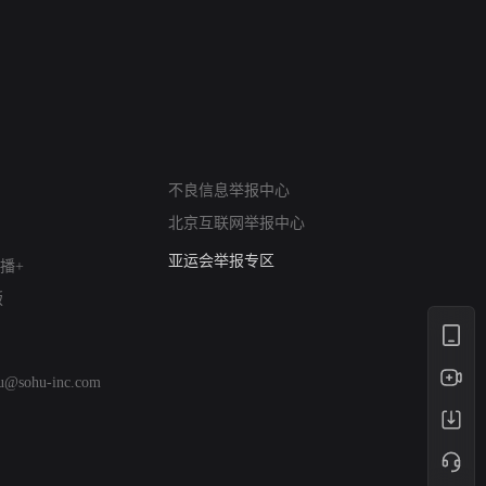
禁忌（A Story Of The South
火球（Ball of F
Seas）
网络暴力有害信息举报
不良信息举报中心
12318 文化市场举报
北京互联网举报中心
算法推荐专项举报
亚运会举报专区
播+
涉历史虚无举报
版
网络谣言信息专项
涉政举报入口
涉未成年人举报
hu@sohu-inc.com
清朗自媒体乱象举报
涉民族宗教有害信息举报
清朗·生活服务类内容举报