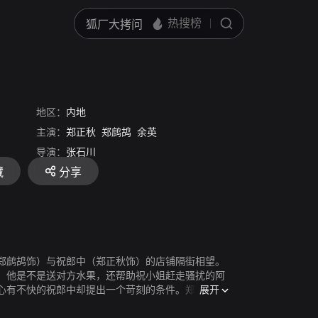
地区：
内地
主演：
郑正秋
郑鹧鸪
余英
导演：
张石川
藏
分享
（郑鹧鸪饰）与祝郎中（郑正秋饰）的店铺隔街相望。
，他是不是送对方水果，还帮助祝小姐赶走骚扰的阿
展开
心有不快的祝郎中却提出一个苛刻的条件。郑木匠若
倒郑木匠，他想出了一个绝妙的办法……本片为是现