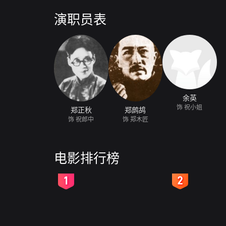
存尚可放映的最早的一部中国电影，也是中国现存最早
演职员表
余英
饰 祝小姐
郑正秋
郑鹧鸪
饰 祝郎中
饰 郑木匠
电影排行榜
2
3