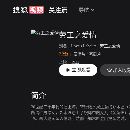
导航
劳工之爱情
别名：
Love's Labours
/
劳工之爱情
7.2分
爱情片
/
喜剧片
上映：
1922
立即观看
加入收
片长：
22分4秒
简介
20世纪二十年代的旧上海，转行做水果生意的郑木匠
所谓红男绿女，郑木匠恋上了祝郎中的女儿（余英饰）
飞。两人逐渐坠入情网。然而当郑木匠登门提亲之时，
能让冷清的药铺顾客盈门，便可迎娶祝小姐。这并未难