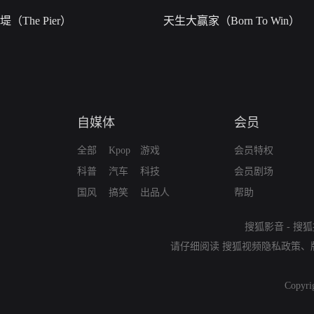
堤（The Pier）
天生大赢家（Born To Win）
自媒体
会员
全部
Kpop
游戏
会员特权
科普
汽车
科技
会员剧场
国风
搞笑
出品人
帮助
搜狐影音
-
搜狐
请仔细阅读
搜狐视频隐私政策
、
Copyri