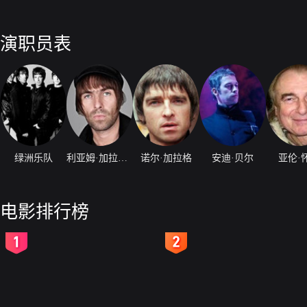
演职员表
绿洲乐队
利亚姆·加拉格尔
诺尔·加拉格
安迪·贝尔
亚伦·
电影排行榜
2
3