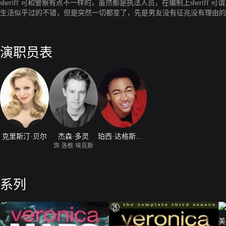
sheriff 可和警察有点不一样的，虽然都是执法人员，在编制上sheriff
生活似乎过的不错，但是突然一切都变了，先是男友没有征兆没有理由的和
侦探，老妈也离家出走了，自己的一次聚会上被下了要药迷奸了，用Veronica自己的话来
演职员表
克里斯汀·贝尔
杰森·多灵
珀西·达格斯三世
饰 洛根·埃克斯
系列
美