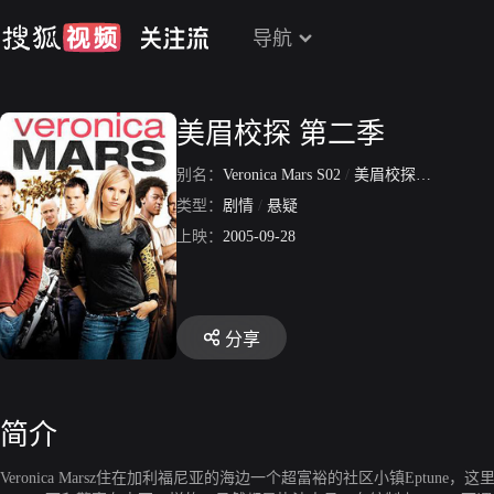
导航
美眉校探 第二季
别名：
Veronica Mars S02
/
美眉校探第2季
类型：
剧情
/
悬疑
上映：
2005-09-28
分享
简介
Veronica Marsz住在加利福尼亚的海边一个超富裕的社区小镇Eptune