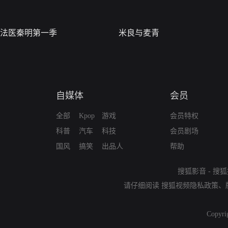
法医秦明第一季
米良与麦青
自媒体
会员
全部
Kpop
游戏
会员特权
科普
汽车
科技
会员剧场
国风
搞笑
出品人
帮助
搜狐影音
-
搜狐
请仔细阅读
搜狐视频隐私政策
、
Copyri