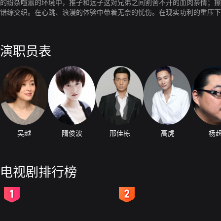
的纷杂喧嚣的环境中，推子和远子这对兄弟之间割舍不开的血肉亲情；擦
错综交织。在心跳、浪漫的体验中带着无奈的忧伤。在现实功利的重压下
演职员表
吴越
隋俊波
邢佳栋
高虎
杨
电视剧排行榜
2
3