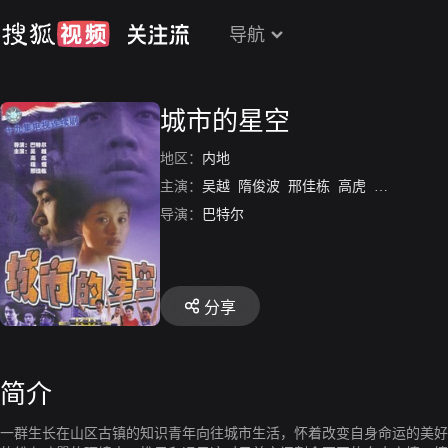
导航
城市的星空
地区：
内地
主演：
吴越
隋俊波
邢佳栋
高虎
杨超
导演：
巴特尔
分享
简介
一群生长在山区古镇的知识青年向往城市生活，怀着改变自身命运的美好