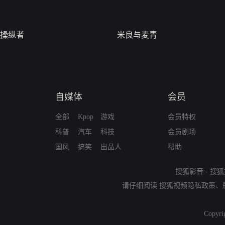
操纵者
米良与麦青
自媒体
会员
全部
Kpop
游戏
会员特权
科普
汽车
科技
会员剧场
国风
搞笑
出品人
帮助
搜狐影音
-
搜狐
请仔细阅读
搜狐视频隐私政策
、
Copyri