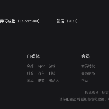
弄巧成拙（Le corniaud）
最爱（2021）
自媒体
会员
全部
Kpop
游戏
会员特权
科普
汽车
科技
会员剧场
国风
搞笑
出品人
帮助
搜狐影音
-
搜狐
请仔细阅读
搜狐视频隐私政策
、