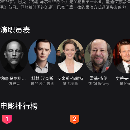
霍华德”。巴克（约翰·马尔科维奇 饰）是个精神第一论者，能通过意念
秀》节目。但随着时间的流逝，巴克千篇一律的表演方式逐渐失去魅力，
出，每到一处巴克都以“我热爱这个小镇”为开场白，且不论观众多寡，
并被邀至拉斯维加斯长期表演。可就在巴克命运扭转之际，另一件不可思
演职员表
约翰·马尔科维奇
科林·汉克斯
艾米莉·布朗特
雷基·杰伊
史蒂夫
饰 巴克
饰 特洛伊·盖博
饰 瓦莱莉
饰 Gil Bellamy
饰 Ken
电影排行榜
2
3