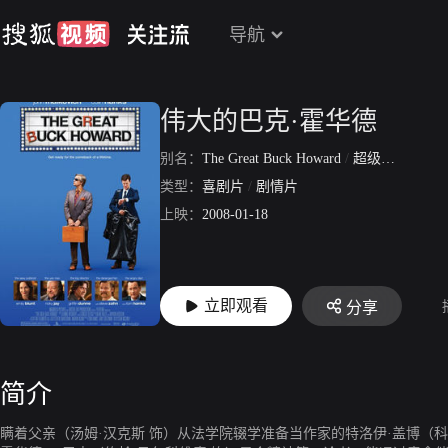
导航
伟大的巴克·霍华德
别名：
The Great Buck Howard
/
超级魔幻师
类型：
喜剧片
/
剧情片
上映：
2008-01-18
立即观看
分享
简介
瞒着父亲（汤姆·汉克斯 饰）从法学院辍学准备当作家的特洛伊·盖博（