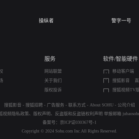
操纵者
警字一号
服务
软件/智能硬件
权
网站联盟
移动客户端
场
关于我们
搜狐影音
直
版权投诉
搜狐视频TV
搜狐影音
-
搜狐招聘
-
广告服务
-
联系方式
-
About SOHU
-
公司介绍
狐视频隐私政策
、
版权声明
、
反盗版和反盗链权利声明
举报邮箱
jubaoso
备案号：
京ICP证030367号-1
Copyright © 2024 Sohu.com Inc.All Rights Reserved.