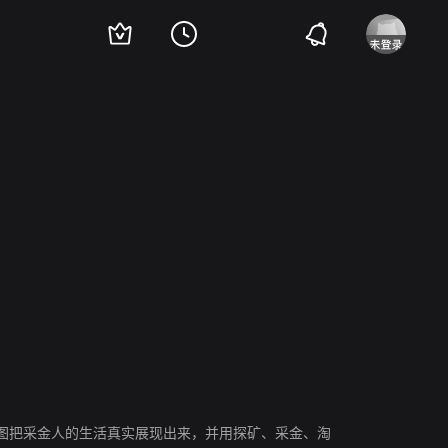
王焕鑫
杨冬
图把采金人的生活真实展现出来，并用探矿、采金、淘