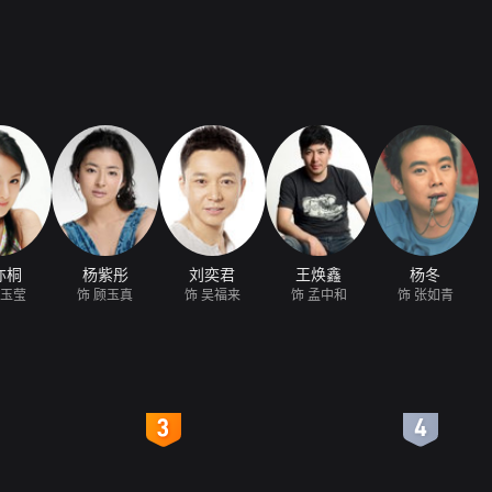
亦桐
杨紫彤
刘奕君
王焕鑫
杨冬
顾玉莹
饰 顾玉真
饰 吴福来
饰 孟中和
饰 张如青
4
5