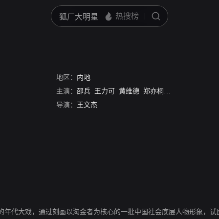
地区：
内地
主演：
邵兵
王力可
黄维德
郑亦桐
杨紫彤
刘奕君
导演：
王文杰
的年代大戏，通过刻画以淘金者为核心的一批中国社会底层人物形象，试