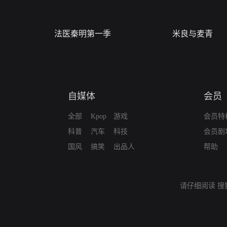
法医秦明第一季
米良与麦青
自媒体
会员
全部
Kpop
游戏
会员特
科普
汽车
科技
会员剧
国风
搞笑
出品人
帮助
请仔细阅读
搜