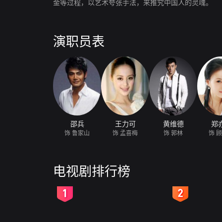
金等过程，以艺术夸张手法，来推究中国人的灵魂。
演职员表
邵兵
王力可
黄维德
郑
饰 鲁家山
饰 孟喜梅
饰 郭林
饰 
电视剧排行榜
2
3