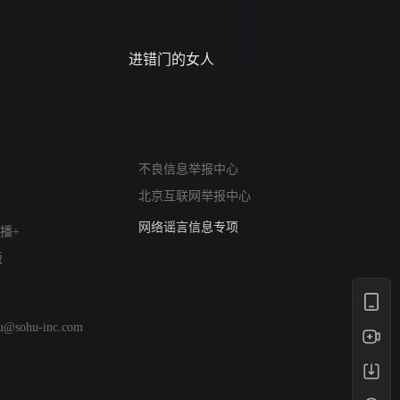
进错门的女人
请君入梦
网络暴力有害信息举报
12318 文化市场举报
算法推荐专项举报
不良信息举报中心
亚运会举报专区
北京互联网举报中心
涉历史虚无举报
网络谣言信息专项
播+
涉政举报入口
版
涉未成年人举报
清朗自媒体乱象举报
涉民族宗教有害信息举报
hu@sohu-inc.com
清朗·生活服务类内容举报
清朗春节网络环境整治
涉企举报专区