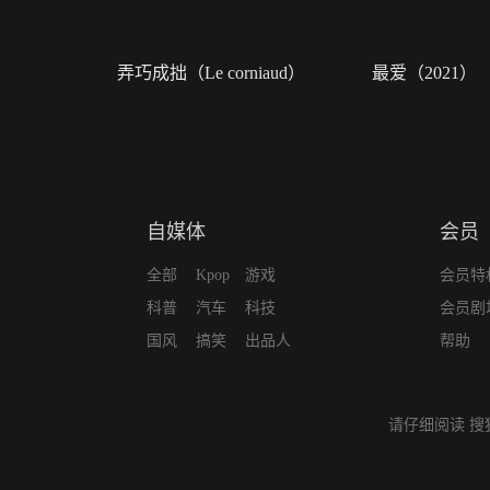
弄巧成拙（Le corniaud）
最爱（2021）
自媒体
会员
全部
Kpop
游戏
会员特
科普
汽车
科技
会员剧
国风
搞笑
出品人
帮助
请仔细阅读
搜