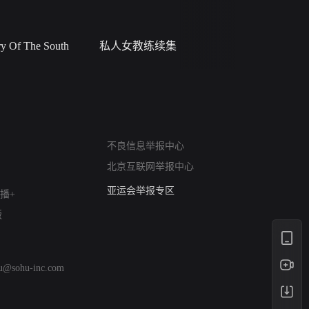
 Of The South
私人女教练续集
小二黑结
网络暴力有害信息举报
不良信息举报中心
12318 文化市场举报
北京互联网举报中心
算法推荐专项举报
亚运会举报专区
播+
涉历史虚无举报
版
网络谣言信息专项
涉政举报入口
涉未成年人举报
hu@sohu-inc.com
清朗自媒体乱象举报
涉民族宗教有害信息举报