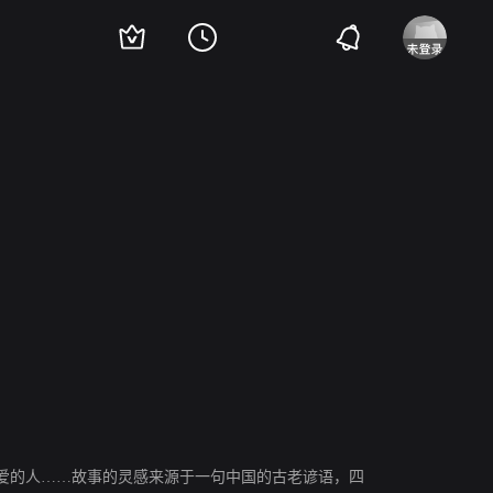
胡凯莉
埃米尔·赫斯基
布兰登·弗雷泽
安迪·加西亚
杰森·多雷
约翰·赵
爱的人……故事的灵感来源于一句中国的古老谚语，四