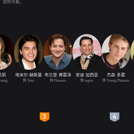
、悲伤与爱。
凯莉
埃米尔·赫斯基
布兰登·弗雷泽
安迪·加西亚
杰森·多雷
young
饰 Tony
饰 Pleasure
饰 ingers
饰 Young Pleasure
4
5