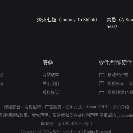
烽火七雄（Journey To Shiloh）
禁忌（A Story
Seas）
服务
软件/智能硬件
权
网站联盟
移动客户端
场
关于我们
搜狐影音
直
版权投诉
搜狐视频TV
搜狐影音
-
搜狐招聘
-
广告服务
-
联系方式
-
About SOHU
-
公司介绍
狐视频隐私政策
、
版权声明
、
反盗版和反盗链权利声明
举报邮箱
jubaoso
备案号：
京ICP证030367号-1
Copyright © 2024 Sohu.com Inc.All Rights Reserved.