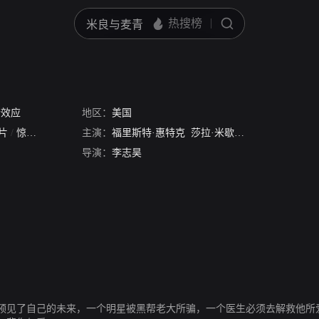
错效应
地区：
美国
片
/
惊悚片
主演：
福里斯特·惠特克
莎拉·米歇尔·盖拉
凯文·贝肯
导演：
李志昊
预见了自己的未来，一个明星被黑帮老大所骗，一个医生必须去解救他所