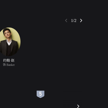
1/2
约翰·赵
饰 Banker
6
7