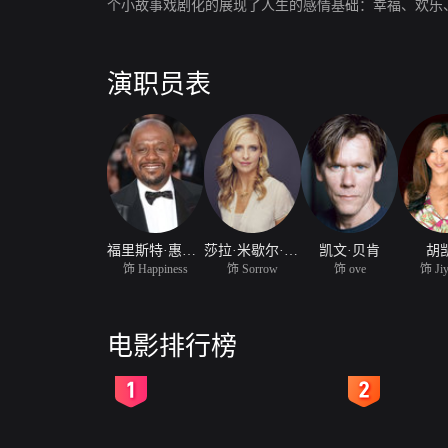
个小故事戏剧化的展现了人生的感情基础：幸福、欢乐
演职员表
福里斯特·惠特克
莎拉·米歇尔·盖拉
凯文·贝肯
胡
饰 Happiness
饰 Sorrow
饰 ove
饰 Ji
电影排行榜
2
3