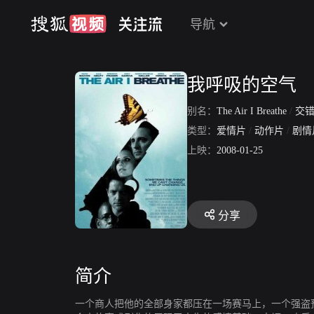
导航
我呼吸的空气
别名：
The Air I Breathe
/
交
类型：
爱情片
/
动作片
/
剧情
上映：
2008-01-25
分享
简介
一个商人把他的全部身家都压在一场赛马上，一个强盗