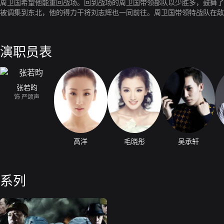
周卫国希望他能重回战场。回到战场的周卫国带领部队以少胜多，鼓舞了
被调集到东北，他的得力干将刘志辉也一同前往。周卫国带领特战队在敌
宁。刘志辉因拒绝围剿周卫国的特战队，而被怀疑有通共嫌疑，紧要关头
毅然加入共产党，并受委派打入敌保密局，凭借其出色的表现，得到了保
要情报。随着解放战争的胜利，周卫国、刘志辉、刘远三兄弟一起回到了
演职员表
来。
张若昀
饰 严颂声
高洋
毛晓彤
吴承轩
系列