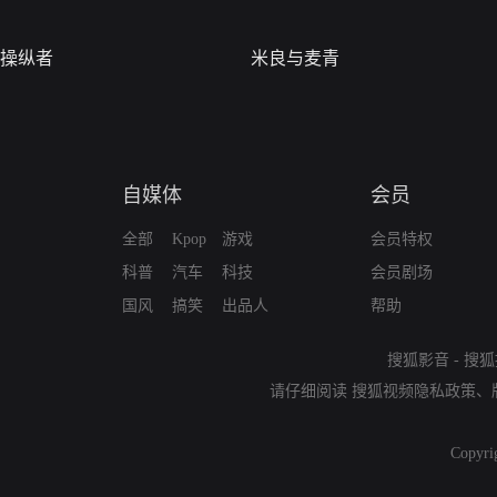
操纵者
米良与麦青
自媒体
会员
全部
Kpop
游戏
会员特权
科普
汽车
科技
会员剧场
国风
搞笑
出品人
帮助
搜狐影音
-
搜狐
请仔细阅读
搜狐视频隐私政策
、
Copyri