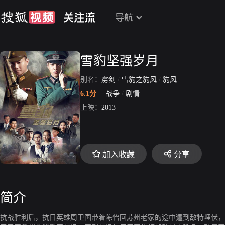
导航
雪豹坚强岁月
别名：
雳剑
/
雪豹之豹风
/
豹风
6.1分
战争
/
剧情
上映：
2013
加入收藏
分享
简介
抗战胜利后，抗日英雄周卫国带着陈怡回苏州老家的途中遭到敌特埋伏，