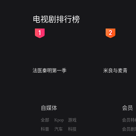
电视剧排行榜
2
3
法医秦明第一季
米良与麦青
自媒体
会员
全部
Kpop
游戏
会员特
科普
汽车
科技
会员剧