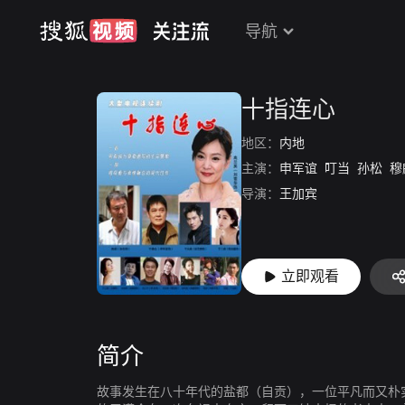
导航
十指连心
地区：
内地
主演：
申军谊
叮当
孙松
穆
导演：
王加宾
立即观看
简介
故事发生在八十年代的盐都（自贡），一位平凡而又朴实的