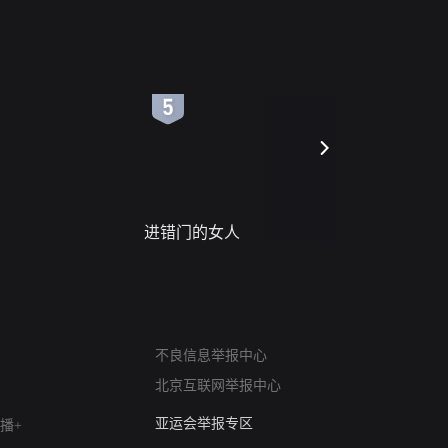
6
7
进错门的女人
请君入梦
网络暴力有害信息举报
不良信息举报中心
12318 文化市场举报
北京互联网举报中心
算法推荐专项举报
亚运会举报专区
播+
涉历史虚无举报