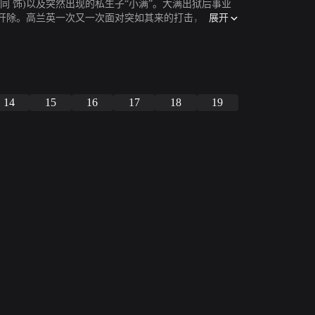
同 饰)以及突然出现的私生子“小满”。大满出狱后事业
展开
开除。高兰英一次又一次面对突如其来的打击，坚强的
伟大母亲颂歌。
14
15
16
17
18
19