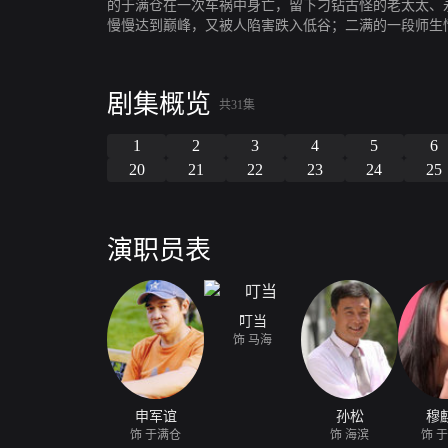
的于满仓在一次车祸中身亡，留下刁钻古怪的老太太、永
慢慢达到巅峰，又被人陷害跌入低谷；二满的一段师生
挑起了家庭的重担，她的坚韧、善良温暖了每个孩子以
剧集概览
共31集
1
2
3
4
5
6
20
21
22
23
24
25
演职员表
叮当
饰 马海
申军谊
孙松
穆
饰 于满仓
饰 海滨
饰 