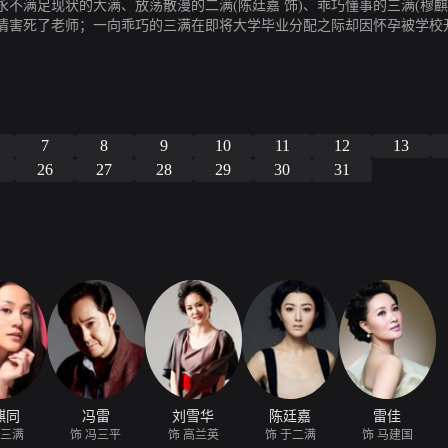
不满足现状的大满、放荡散漫的二满(陈廷嘉 饰)、乖巧懂事的三满(穆麒
情害死了老师；一向乖巧的三满在即将大学毕业分配之际却因怀孕被学校
及周围的人们，使得他们都找到了各自的幸福生活，她用平凡诠释了一首
7
8
9
10
11
12
13
26
27
28
29
30
31
麒同
冯雷
刘雪华
陈廷嘉
雷佳
于三满
饰 冯三平
饰 高兰英
饰 于二满
饰 马建国