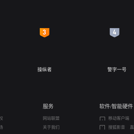
4
5
操纵者
警字一号
服务
软件/智能硬件
权
网站联盟
移动客户端
场
关于我们
搜狐影音
直