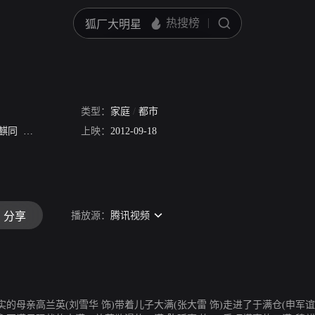
类型：
家庭
/
都市
麒同
冯雷
刘雪华
上映：
陈廷嘉
2012-09-18
雷佳
播放源：
腾讯视频
分享
母亲高兰英(刘雪华 饰)带着儿子大满(张大雷 饰)走进了于满仓(申军