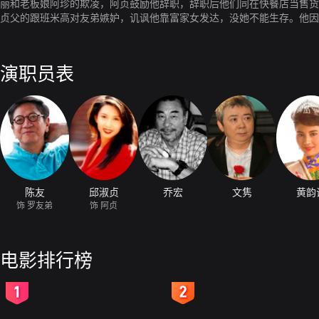
丽和老板娘阿珍的欺凌，阿贞鼓励他辞职，辞职后他们同在快餐店当售货
贞父的跟班米高对友弟嫉妒，讥讽他靠富家女发达，没她不能生存。他因
苦肉计，二人和好如初。
演职员表
陈友
邱淑贞
乔宏
文隽
黄韵
饰 罗友弟
饰 阿贞
电影排行榜
2
3