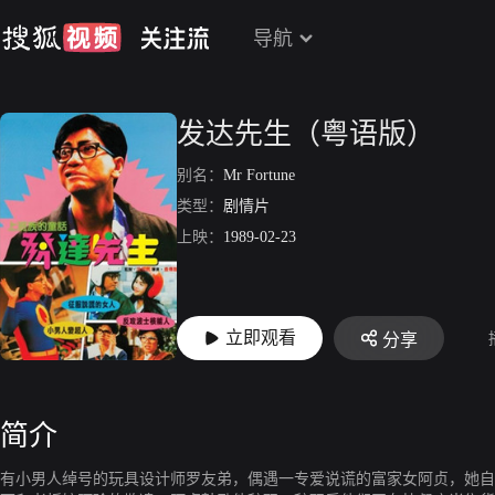
导航
发达先生（粤语版）
别名：
Mr Fortune
类型：
剧情片
上映：
1989-02-23
立即观看
分享
简介
有小男人绰号的玩具设计师罗友弟，偶遇一专爱说谎的富家女阿贞，她自