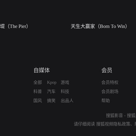
堤（The Pier）
天生大赢家（Born To Win）
自媒体
会员
全部
Kpop
游戏
会员特权
科普
汽车
科技
会员剧场
国风
搞笑
出品人
帮助
搜狐影音
-
搜狐
请仔细阅读
搜狐视频隐私政策
、