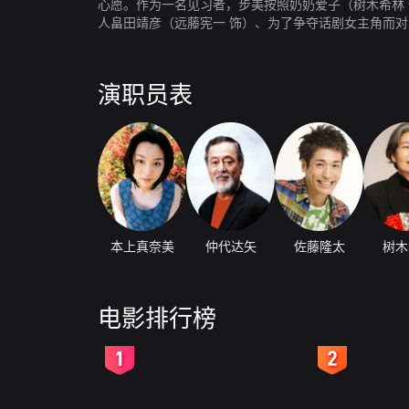
心愿。作为一名见习者，步美按照奶奶爱子（树木希林
人畠田靖彦（远藤宪一 饰）、为了争夺话剧女主角而对
（佐藤隆太 饰）。来不及说出的心事和告白，以及被
演职员表
本上真奈美
仲代达矢
佐藤隆太
树木
电影排行榜
2
3