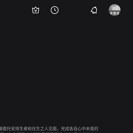
藤宪一
桐谷美玲
松坂桃李
桥本爱
浅田美代子
別所哲也
大野丝
八千
根据委托安排生者和往生之人见面，完成各自心中未竟的