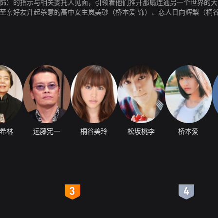
 饰）的指示与相关委托人见面，引领着他们推开那扇连通另一个世界的大
至亲好友升起杀意的高中女生岚美砂（桥本爱 饰）、恋人日向辉梨（桐
生死隔断的秘密，在漫长而短暂的夜里娓娓道出。
希林
远藤宪一
桐谷美玲
松坂桃李
桥本爱
4
5