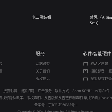
小二黑结婚
禁忌（A Story
Seas）
服务
软件/智能硬件
权
网站联盟
移动客户端
场
关于我们
搜狐影音
直
版权投诉
搜狐视频TV
搜狐影音
-
搜狐招聘
-
广告服务
-
联系方式
-
About SOHU
-
公司介绍
狐视频隐私政策
、
版权声明
、
反盗版和反盗链权利声明
举报邮箱
jubaoso
备案号：
京ICP证030367号-1
Copyright © 2024 Sohu.com Inc.All Rights Reserved.