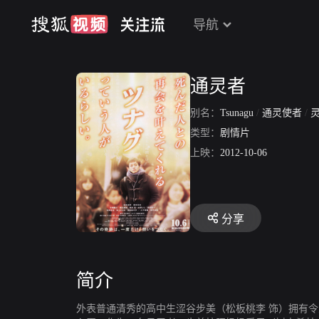
导航
通灵者
别名：
Tsunagu
/
通灵使者
/
类型：
剧情片
上映：
2012-10-06
分享
简介
外表普通清秀的高中生涩谷步美（松板桃李 饰）拥有令