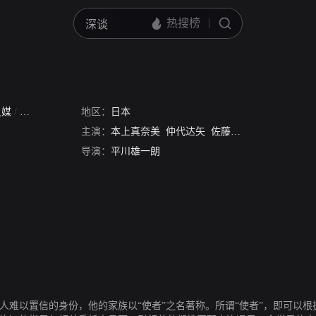
灵媒
/
使者
地区：
日本
主演：
本上真奈美
仲代达矢
佐藤隆太
树木希林
远
导演：
平川雄一朗
人难以置信的身份，他的家族以“使者”之名著称。所谓“使者”，即可以