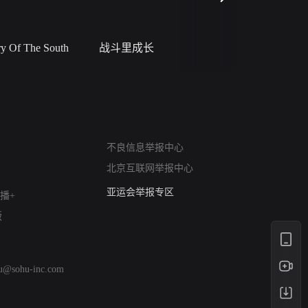
 Of The South
战斗里成长
私人女教
网络暴力有害信息举报
不良信息举报中心
12318 文化市场举报
北京互联网举报中心
算法推荐专项举报
亚运会举报专区
播+
涉历史虚无举报
版
网络谣言信息专项
涉政举报入口
涉未成年人举报
hu@sohu-inc.com
清朗自媒体乱象举报
涉民族宗教有害信息举报