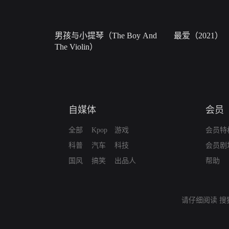
男孩与小提琴（The Boy And
最爱（2021）
The Violin）
自媒体
会员
全部
Kpop
游戏
会员特
科普
汽车
科技
会员剧
国风
搞笑
出品人
帮助
请仔细阅读
搜