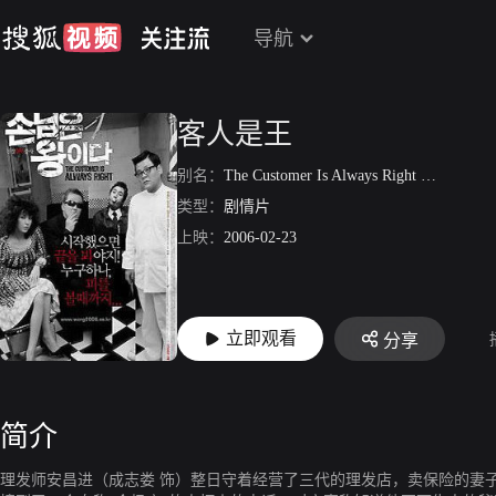
导航
客人是王
别名：
The Customer Is Always Right
/
顾客是王
类型：
剧情片
上映：
2006-02-23
立即观看
分享
简介
理发师安昌进（成志娄 饰）整日守着经营了三代的理发店，卖保险的妻