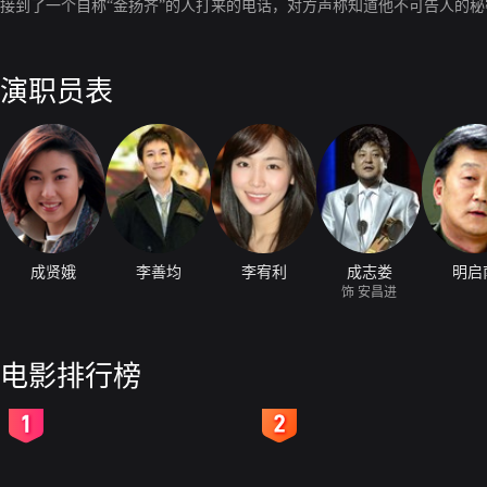
接到了一个自称“金扬齐”的人打来的电话，对方声称知道他不可告人的
演职员表
成贤娥
李善均
李宥利
成志娄
明启
饰 安昌进
电影排行榜
2
3