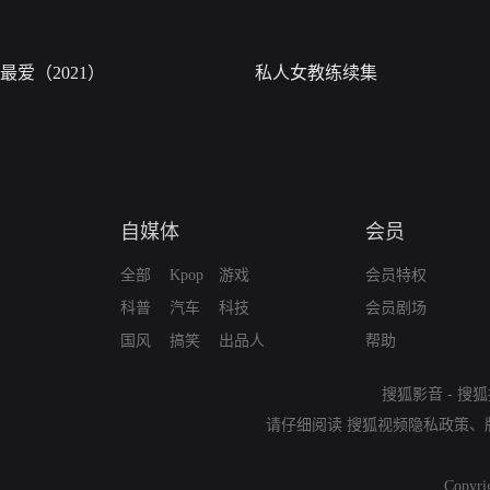
最爱（2021）
私人女教练续集
自媒体
会员
全部
Kpop
游戏
会员特权
科普
汽车
科技
会员剧场
国风
搞笑
出品人
帮助
搜狐影音
-
搜狐
请仔细阅读
搜狐视频隐私政策
、
Copyri