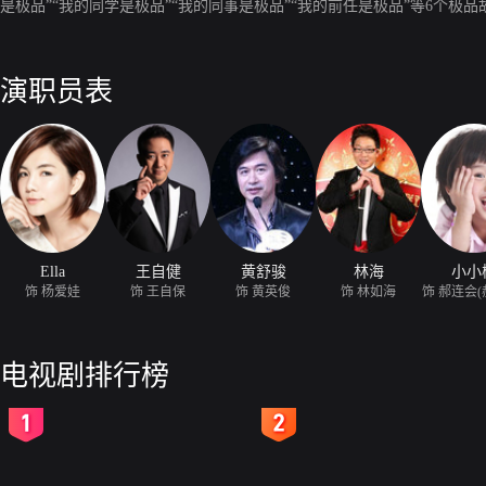
是极品”“我的同学是极品”“我的同事是极品”“我的前任是极品”等6个极
演职员表
Ella
王自健
黄舒骏
林海
小小
饰 杨爱娃
饰 王自保
饰 黄英俊
饰 林如海
饰 郝连会(
电视剧排行榜
2
3