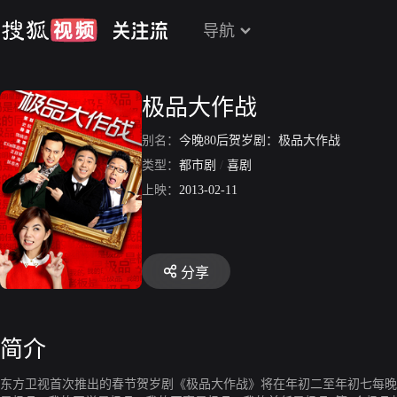
导航
极品大作战
别名：
今晚80后贺岁剧：极品大作战
类型：
都市剧
/
喜剧
上映：
2013-02-11
分享
简介
东方卫视首次推出的春节贺岁剧《极品大作战》将在年初二至年初七每晚2