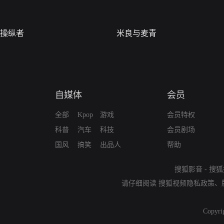
操纵者
米良与麦青
自媒体
会员
全部
Kpop
游戏
会员特权
科普
汽车
科技
会员剧场
国风
搞笑
出品人
帮助
搜狐影音
-
搜狐
请仔细阅读
搜狐视频隐私政策
、
Copyri