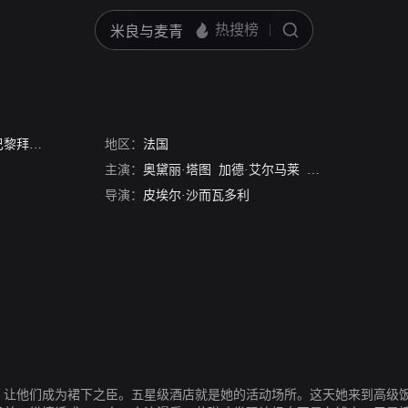
黎拜金女
/
无价的女人
地区：
/
奢华之外
法国
主演：
奥黛丽·塔图
加德·艾尔马莱
玛丽·克里斯汀·亚
导演：
皮埃尔·沙而瓦多利
弟，让他们成为裙下之臣。五星级酒店就是她的活动场所。这天她来到高级