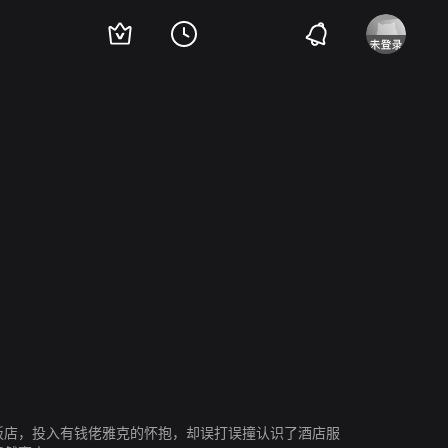
当
弗农·多布切夫
雅克·斯皮埃塞
Annelise Hesme
饭店，投入有钱佬雅克的怀抱，却误打误撞认识了酒店服