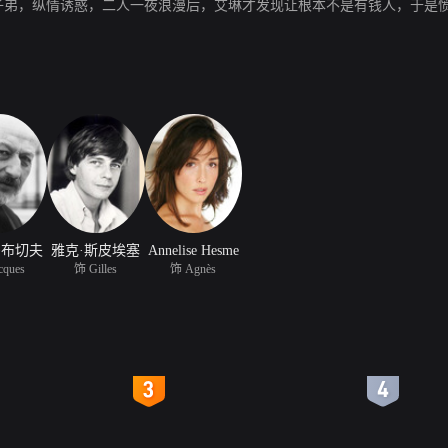
家子弟，纵情诱惑，二人一夜浪漫后，艾琳才发现让根本不是有钱人，于是
多布切夫
雅克·斯皮埃塞
Annelise Hesme
cques
饰 Gilles
饰 Agnès
4
5