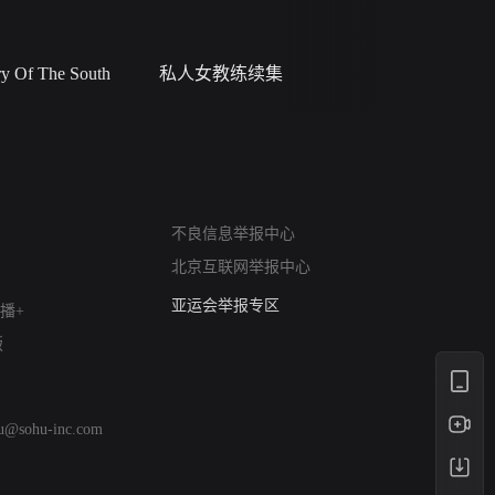
 Of The South
私人女教练续集
小二黑结
网络暴力有害信息举报
不良信息举报中心
12318 文化市场举报
北京互联网举报中心
算法推荐专项举报
亚运会举报专区
播+
涉历史虚无举报
版
网络谣言信息专项
涉政举报入口
涉未成年人举报
hu@sohu-inc.com
清朗自媒体乱象举报
涉民族宗教有害信息举报