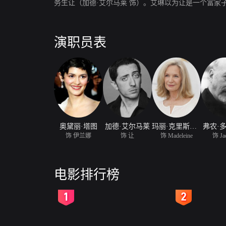
务生让（加德·艾尔马莱 饰）。艾琳以为让是一个富
演职员表
奥黛丽·塔图
加德·艾尔马莱
玛丽·克里斯汀·亚当
弗农·
饰 伊兰娜
饰 让
饰 Madeleine
饰 Ja
电影排行榜
2
3