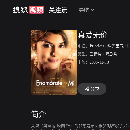
导航
真爱无价
别名：
Priceless
/
珠光宝气
/
巴
类型：
爱情片
/
喜剧片
上映：
2006-12-13
分享
简介
艾琳（奥黛丽·塔图 饰）的梦想是结交很多的富家子