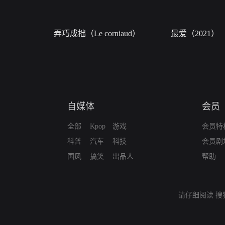
弄巧成拙（Le corniaud）
最爱（2021）
自媒体
会员
全部
Kpop
游戏
会员特
科普
汽车
科技
会员剧
国风
搞笑
出品人
帮助
请仔细阅读
搜