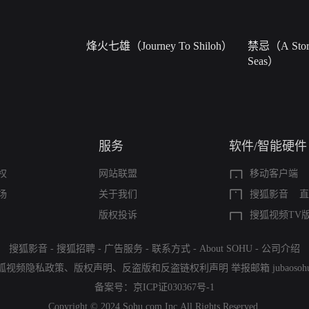
烽火七雄（Journey To Shiloh）
禁忌（A Story
Seas）
服务
软件/智能硬件
权
网站联盟
移动客户端
场
关于我们
搜狐影音
直
版权投诉
搜狐视频TV
搜狐影音
-
搜狐招聘
-
广告服务
-
联系方式
-
About SOHU
-
公司介绍
狐视频隐私政策
、
版权声明
、
反盗版和反盗链权利声明
举报邮箱
jubaoso
备案号：
京ICP证030367号-1
Copyright © 2024 Sohu.com Inc.All Rights Reserved.