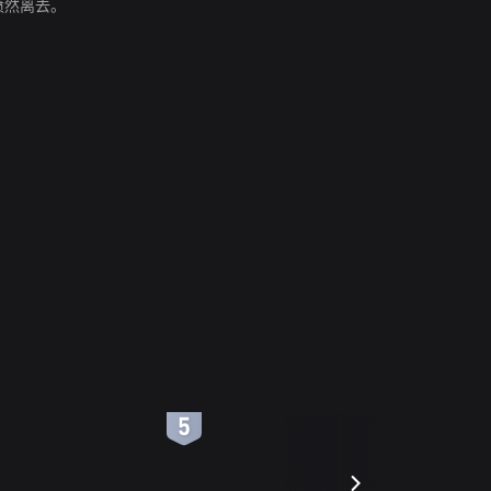
愤然离去。
6
7