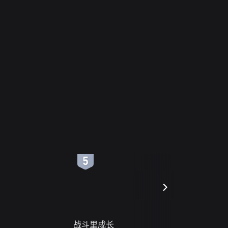
6
7
战斗里成长
蝎尾谋杀案（L