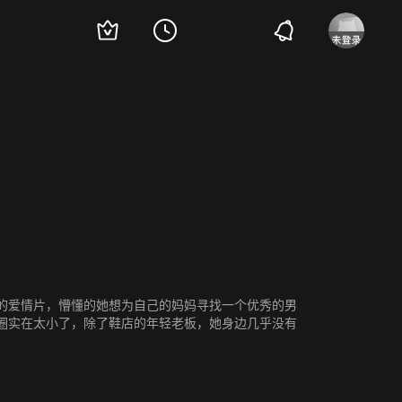
·克耐普
David Lansbury
的爱情片，懵懂的她想为自己的妈妈寻找一个优秀的男
圈实在太小了，除了鞋店的年轻老板，她身边几乎没有