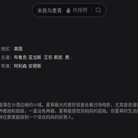
站
地区：
美国
主演：
布鲁克·亚当斯
艾农·斯凯
费尔鲁扎·鲍克
詹姆斯·布洛林
罗伯特
导演：
阿利森·安德斯
座落在沙漠边缘的小城。夏蒂最大的爱好就是去看日场电影，尤其是浪漫
养着她和姐姐，一直没有再婚，夏蒂能感觉到妈妈的孤独。但夏蒂的生活
待在那里能碰到一个适合妈妈的好男人。