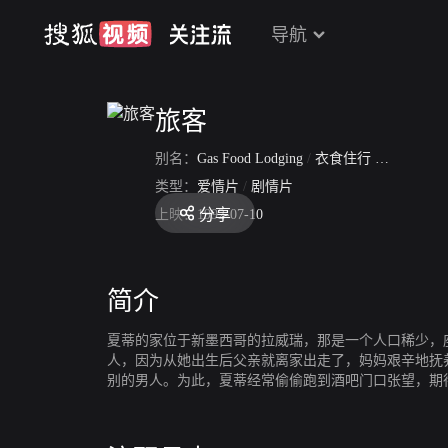
导航
旅客
别名：
Gas Food Lodging
/
衣食住行
/
公路休息
类型：
爱情片
/
剧情片
分享
上映：
1992-07-10
简介
夏蒂的家位于新墨西哥的拉威瑞，那是一个人口稀少，
人，因为从她出生后父亲就离家出走了，妈妈艰辛地抚
别的男人。为此，夏蒂经常偷偷跑到酒吧门口张望，期