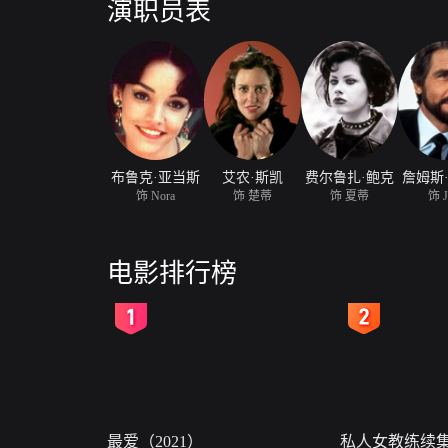
演职员表
布鲁克·亚当斯
艾农·斯凯
费尔鲁扎·鲍克
詹姆斯
饰 Nora
饰 楚蒂
饰 夏蒂
饰 J
电影排行榜
2
3
最爱（2021）
私人女教练续