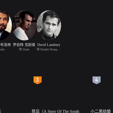
·布洛林
罗伯特·克耐普
David Lansbury
ohn
饰 Dank
饰 Hamlet Humphrey
4
5
集
禁忌（A Story Of The South
小二黑结婚