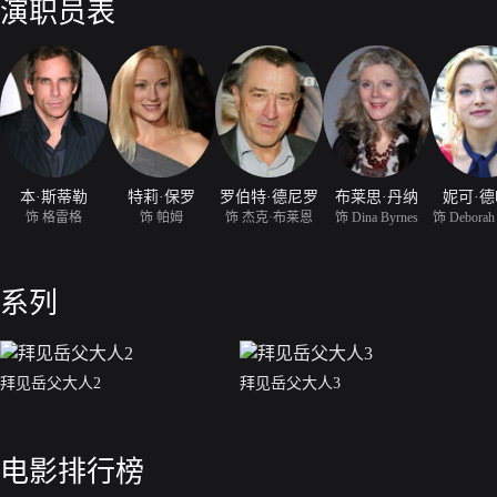
演职员表
本·斯蒂勒
特莉·保罗
罗伯特·德尼罗
布莱思·丹纳
妮可·
饰 格雷格
饰 帕姆
饰 杰克·布莱恩
饰 Dina Byrnes
饰 Deborah
系列
拜见岳父大人2
拜见岳父大人3
电影排行榜