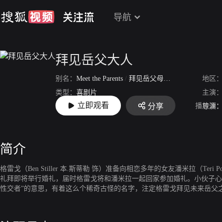
导航
拜见岳父大人
别名：
Meet the Parents
/
拜见岳父母大人
/
非常女婿
地区
/
类型：
喜剧片
主演
立即观看
播放源
分享
上映：
2000-10-06
导演
简介
格雷戈（Ben Stiller 本.斯蒂勒 饰）准备向相恋多年的女友潘米拉（
礼拜即将举行婚礼，届时格雷戈将和潘米拉一起回家参加婚礼。小伙子心想
性交者”的意思，有着这么个稀奇古怪的名字，注定格雷戈拜见未来岳父
力图幽默却效果相反时，未来岳父（罗伯特.德尼罗 Robert De Niro 