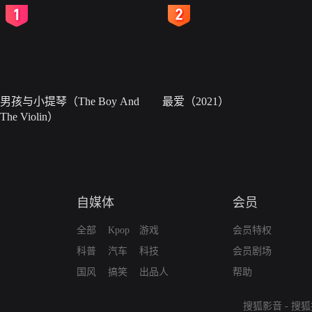
2
3
男孩与小提琴（The Boy And
最爱（2021）
The Violin）
自媒体
会员
全部
Kpop
游戏
会员特权
科普
汽车
科技
会员剧场
国风
搞笑
出品人
帮助
搜狐影音
-
搜狐