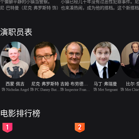
个偏僻平静的小镇当警察。 小镇已经几十年没有过恶性犯罪事件。尼
尼·巴特曼（尼克·弗罗斯特 饰）也来凑热闹，成为他的搭档。这个新
发生了一桩案件，让尼古拉斯嗅到了大展拳脚的机会，惊心动魄的战役开
演职员表
西蒙·佩吉
尼克·弗罗斯特
吉姆·布劳德本特
马丁·弗瑞曼
比尔·
饰 Nicholas Angel
饰 PC Danny Butterman
饰 Inspector Frank Butt
饰 Met Sergeant
电影排行榜
2
3