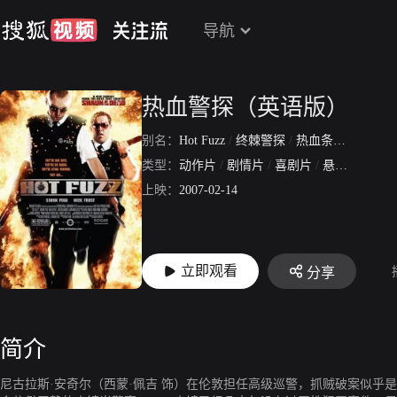
导航
热血警探（英语版）
别名：
Hot Fuzz
/
终棘警探
/
热血条子
/
硬派雷
类型：
动作片
/
剧情片
/
喜剧片
/
悬疑片
上映：
2007-02-14
立即观看
分享
简介
尼古拉斯·安奇尔（西蒙·佩吉 饰）在伦敦担任高级巡警，抓贼破案似