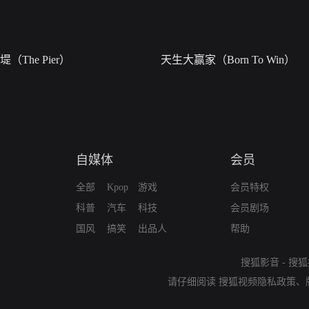
堤（The Pier）
天生大赢家（Born To Win）
自媒体
会员
全部
Kpop
游戏
会员特权
科普
汽车
科技
会员剧场
国风
搞笑
出品人
帮助
搜狐影音
-
搜狐
请仔细阅读
搜狐视频隐私政策
、