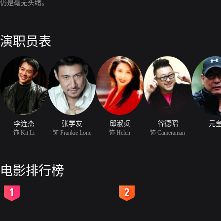
仍是毫无头绪。
演职员表
李连杰
张学友
邱淑贞
谷德昭
元
饰 Kit Li
饰 Frankie Lone
饰 Helen
饰 Cameraman
电影排行榜
2
3