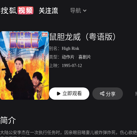
导航
鼠胆龙威（粤语版）
别名：
High Risk
类型：
动作片
/
喜剧片
上映：
1995-07-12
立即观看
分享
简介
大陆公安李杰在一次执行任务时，因亲眼目睹妻儿被炸弹炸死，伤心欲绝