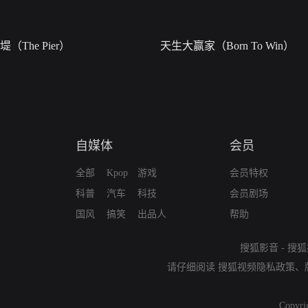
堤（The Pier）
天生大赢家（Born To Win）
自媒体
会员
全部
Kpop
游戏
会员特权
科普
汽车
科技
会员剧场
国风
搞笑
出品人
帮助
搜狐影音
-
搜狐
请仔细阅读
搜狐视频隐私政策
、
Copyri