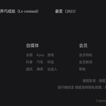
弄巧成拙（Le corniaud）
最爱（2021）
自媒体
会员
全部
Kpop
游戏
会员特权
科普
汽车
科技
会员剧场
国风
搞笑
出品人
帮助
搜狐影音
-
搜狐
请仔细阅读
搜狐视频隐私政策
、
Copyri