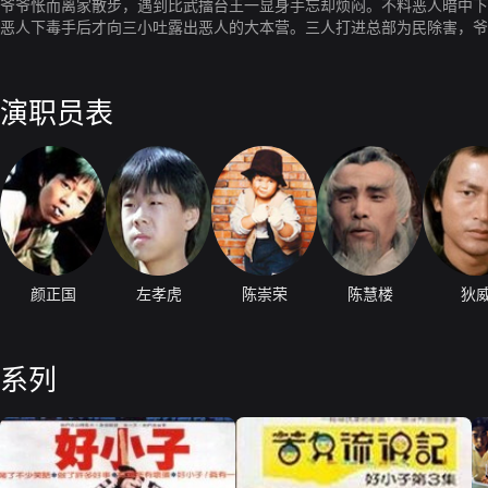
爷爷怅而离家散步，遇到比武擂台王一显身手忘却烦闷。不料恶人暗中下
恶人下毒手后才向三小吐露出恶人的大本营。三人打进总部为民除害，爷
演职员表
颜正国
左孝虎
陈崇荣
陈慧楼
狄
系列