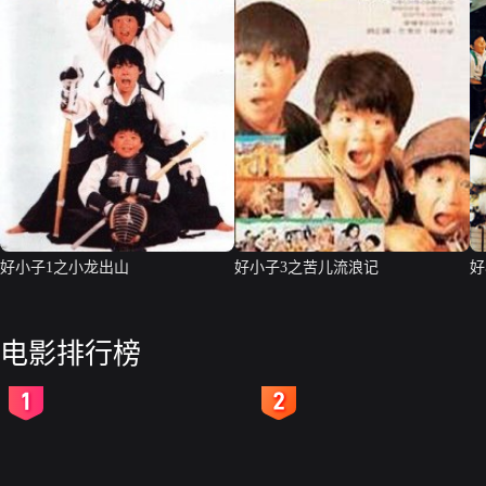
好小子1之小龙出山
好小子3之苦儿流浪记
好
电影排行榜
2
3