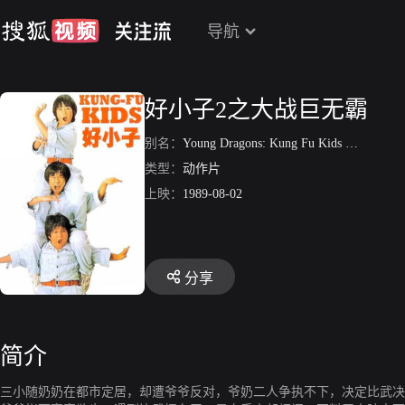
导航
好小子2之大战巨无霸
别名：
Young Dragons: Kung Fu Kids II
/
好小子
类型：
动作片
上映：
1989-08-02
分享
简介
三小随奶奶在都市定居，却遭爷爷反对，爷奶二人争执不下，决定比武决