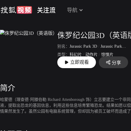
导航
侏罗纪公园3D（英语
别名：
Jurassic Park 3D
/
Jurassic Park 3D
类型：
科幻片
/
动作片
/
惊悚片
立即观看
分享
上映：
2013
简介
哈蒙德（理查德·阿滕伯勒 Richard Attenborough 饰）立
液，提取出恐龙的基因信息，利用这些信息培育繁殖恐龙。结果如愿以
情果然发生了。虽然公园有电脑系统管理，但却因为被员工破坏而造成了
无数，最后幸存者寥寥，只得四人逃出生天。怒布拉岛上空弥漫着恐怖的