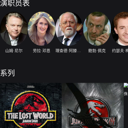
演职员表
山姆·尼尔
劳拉·邓恩
理查德·阿滕伯勒
鲍勃·佩克
约瑟夫·
系列
侏