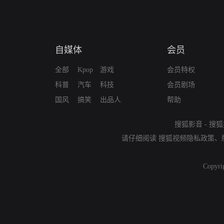
自媒体
会员
全部
Kpop
游戏
会员特权
科普
汽车
科技
会员剧场
国风
搞笑
出品人
帮助
搜狐影音
-
搜狐
请仔细阅读
搜狐视频隐私政策
、
Copyri