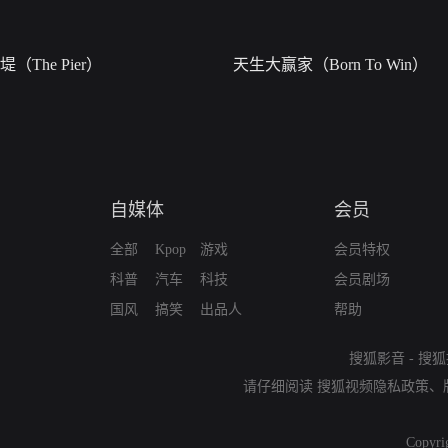
堤（The Pier）
天生大赢家（Born To Win）
自媒体
会员
全部
Kpop
游戏
会员特权
科普
汽车
科技
会员剧场
国风
搞笑
出品人
帮助
搜狐影音
-
搜狐
请仔细阅读
搜狐视频隐私政策
、
Copyri