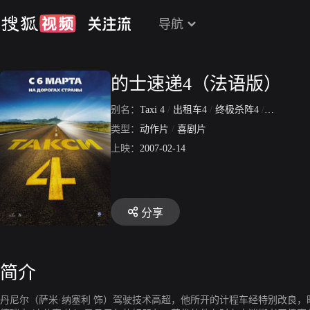
导航
的士速递4（法语版）
别名：
Taxi 4
/
出租车4
/
终极杀阵4
/
的士速逮
类型：
动作片
/
喜剧片
上映：
2007-02-14
分享
简介
丹尼尔（萨米·纳塞利 饰）驾驶技术高超，他所开的计程车经特别改良