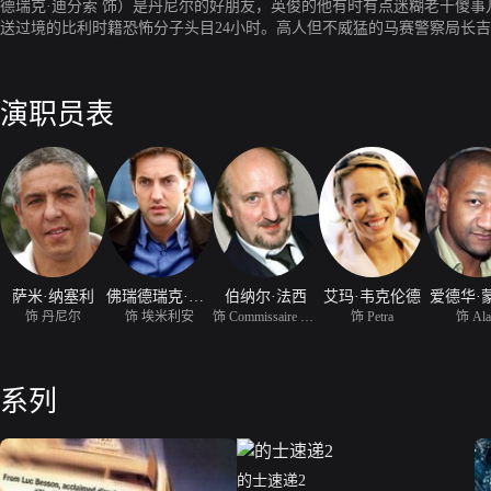
德瑞克·迪分索 饰）是丹尼尔的好朋友，英俊的他有时有点迷糊老干傻
送过境的比利时籍恐怖分子头目24小时。高人但不威猛的马赛警察局长
人的辣妹女友蓓塔则接到了另一项卧底任务，两个人刚刚开始的假期又不
演职员表
萨米·纳塞利
佛瑞德瑞克·迪分索
伯纳尔·法西
艾玛·韦克伦德
爱德华·
饰 丹尼尔
饰 埃米利安
饰 Commissaire Gibert
饰 Petra
饰 Ala
系列
的士速递2