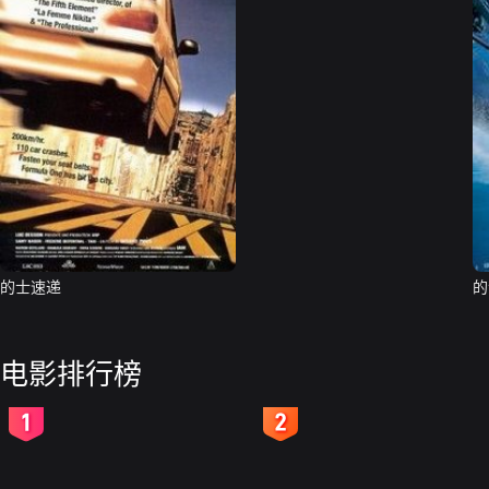
的士速递
的
电影排行榜
2
3