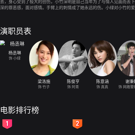
去，身心受到了极大的创伤，小竹深明是自己当年为了与情人见面而丢下
深的罪恶感，面对感情。手臂上的刺情成了她永远的伤。小绿对小竹的爱
演职员表
杨丞琳
饰 小绿
梁洛施
陈俊亨
陈意涵
谢秉
饰 竹子
饰 阿青
饰 真真
饰 网路警
电影排行榜
2
3