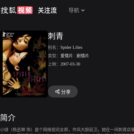
导航
刺青
别名：
Spider Lilies
类型：
爱情片
/
剧情片
上映：
2007-03-30
分享
简介
小绿（杨丞琳 饰）是个网络视讯女郎，作风大胆前卫。她在一间刺青店