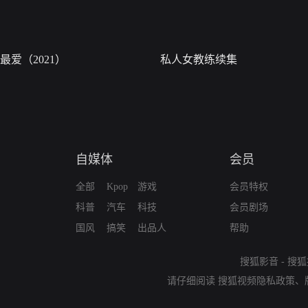
最爱（2021）
私人女教练续集
自媒体
会员
全部
Kpop
游戏
会员特权
科普
汽车
科技
会员剧场
国风
搞笑
出品人
帮助
搜狐影音
-
搜狐
请仔细阅读
搜狐视频隐私政策
、