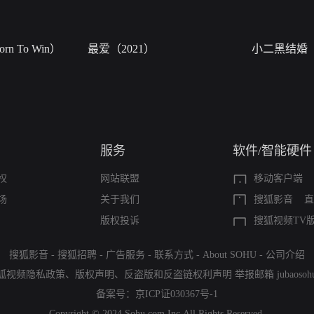
n To Win）
最爱（2021）
小二黑结婚
服务
软件/智能硬件
权
网站联盟
移动客户端
场
关于我们
搜狐影音
直
版权投诉
搜狐视频TV
搜狐影音
-
搜狐招聘
-
广告服务
-
联系方式
-
About SOHU
-
公司介绍
狐视频隐私政策
、
版权声明
、
反盗版和反盗链权利声明
举报邮箱
jubaoso
备案号：
京ICP证030367号-1
Copyright © 2024 Sohu.com Inc.All Rights Reserved.