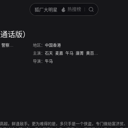
普通话版）
/
警察斗小偷
地区：
中国香港
主演：
石天
麦嘉
午马
唐菁
黄百鸣
林根
刘雅丽
导演：
午马
技高超，鲜逢敌手。更为难得的是，多只手是一个侠盗，专门做劫富济贫