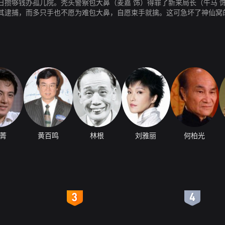
日攒够钱办孤儿院。秃头警察包大鼻（麦嘉 饰）得罪了新来局长（午马 
其逮捕，而多只手也不愿为难包大鼻，自愿束手就擒。这可急坏了神仙窝
菁
黄百鸣
林根
刘雅丽
何柏光
4
5