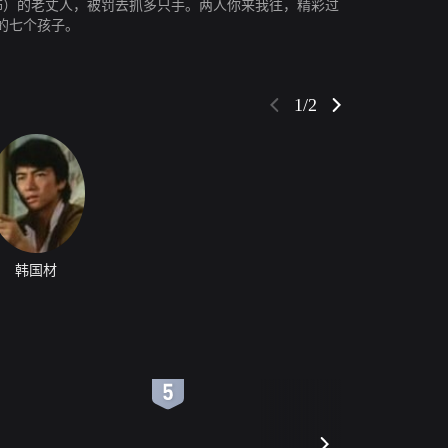
饰）的老丈人，被罚去抓多只手。两人你来我往，精彩过
的七个孩子。
1/2
韩国材
6
7