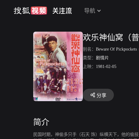
导航
欢乐神仙窝（
别名：
Beware Of Pickpockets
类型：
剧情片
上映：
1981-02-05
分享
简介
民国时期，神偷多只手（石天 饰）纵横天下，他的偷