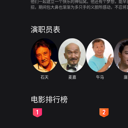
他们一起建立一个快乐的神仙窝。他还有个梦想，能早
招，期间包大鼻也渐渐为多只手的义胆所感动，不忍将
演职员表
石天
麦嘉
午马
唐
电影排行榜
2
3