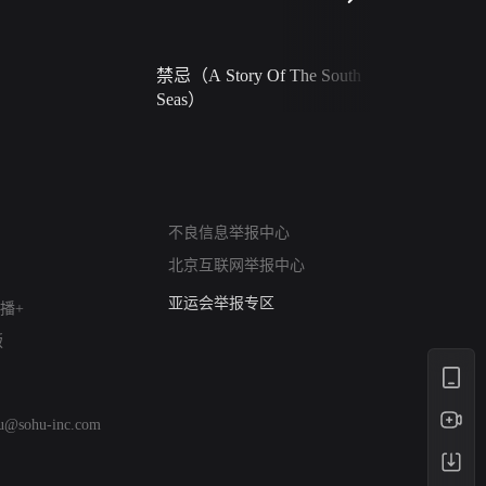
禁忌（A Story Of The South
火球（Ball 
Seas）
网络暴力有害信息举报
不良信息举报中心
12318 文化市场举报
北京互联网举报中心
算法推荐专项举报
亚运会举报专区
播+
涉历史虚无举报
版
网络谣言信息专项
涉政举报入口
涉未成年人举报
hu@sohu-inc.com
清朗自媒体乱象举报
涉民族宗教有害信息举报