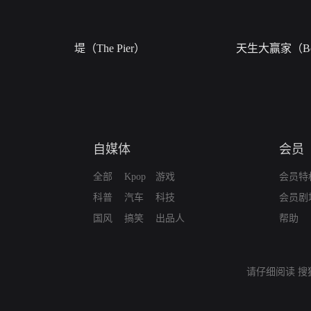
堤（The Pier）
天生大赢家（Bor
自媒体
会员
全部
Kpop
游戏
会员特
科普
汽车
科技
会员剧
国风
搞笑
出品人
帮助
请仔细阅读
搜