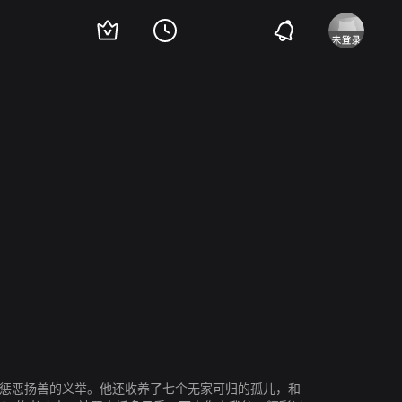
何柏光
韩国材
廖安丽
、惩恶扬善的义举。他还收养了七个无家可归的孤儿，和