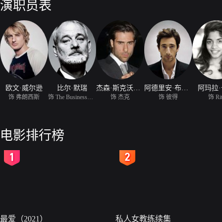
演职员表
欧文·威尔逊
比尔·默瑞
杰森·斯克沃尔茨曼
阿德里安·布劳迪
阿玛拉
饰 弗朗西斯
饰 The Businessman
饰 杰克
饰 彼得
饰 Ri
电影排行榜
2
3
最爱（2021）
私人女教练续集