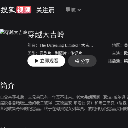
导航
穿越大吉岭
别名：
The Darjeeling Limited
/
大吉岭有限公司
/
地区：
大吉利
美
类型：
喜剧片
/
剧情片
/
传记片
主演：
欧
立即观看
播放源：
腾
分享
上映：
2007-10-26
导演：
韦
简介
自父亲葬礼后，三兄弟已有一年互不往来。老大弗朗西斯（欧文·威尔逊
摆脱各自糟糕生活的老二彼得（艾德里安·布洛迪 饰）和老三杰克（詹森
各地收集奇怪的纪念品。终于在勾搭完女列车员、放跑作为纪念品买回的
斯的控制，但这计划外的变故却令兄弟三人更为接近这次旅行的真正目的