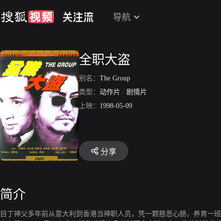
导航
全职大盗
别名：
The Group
类型：
动作片
/
剧情片
上映：
1998-05-09
分享
简介
目丁神父多年前从意大利到香港当神职人员，凭一颗慈悲心肠，养育一班