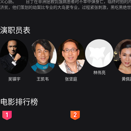
义心肠。 目丁在非洲拯救饥饿病患者时不幸中弹身亡，临终时拍的片
济贫，他们策划的劫案比专业的大岛更专业，过程紧张刺激，黑吃黑绝世
演职员表
林伟亮
吴镇宇
王凯韦
张坚庭
黄佩
电影排行榜
2
3