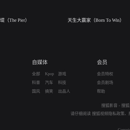
堤（The Pier）
天生大赢家（Born To Win）
自媒体
会员
全部
Kpop
游戏
会员特权
科普
汽车
科技
会员剧场
国风
搞笑
出品人
帮助
搜狐影音
-
搜狐
请仔细阅读
搜狐视频隐私政策
、
Copyri