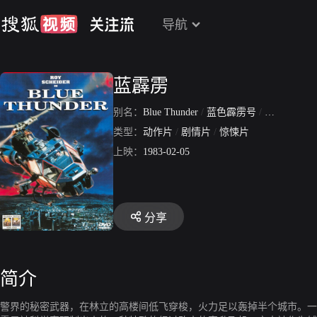
导航
蓝霹雳
别名：
Blue Thunder
/
蓝色霹雳号
/
蓝色霹雳
类型：
动作片
/
剧情片
/
惊悚片
上映：
1983-02-05
分享
简介
警界的秘密武器，在林立的高楼间低飞穿梭，火力足以轰掉半个城市。一