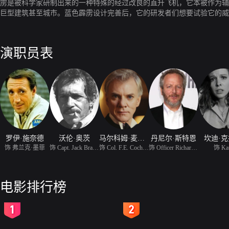
雳是被科学家研制出来的一种特殊的经过改良的直升飞机，它本被作为辅
巨型建筑甚至城市。蓝色霹雳设计完善后，它的研发者们想要试验它的威
中运用这架新型飞机。但在飞回越南的过程中，墨菲却和该方案的飞行员
想利用它进行不法勾当，他开始遭到追杀，而一场较量也开始拉开序幕。
演职员表
罗伊·施奈德
沃伦·奥茨
马尔科姆·麦克道威尔
丹尼尔·斯特恩
坎迪·
饰 弗兰克·墨菲
饰 Capt. Jack Braddock
饰 Col. F.E. Cochrane
饰 Officer Richard Lyma
饰 Ka
电影排行榜
2
3