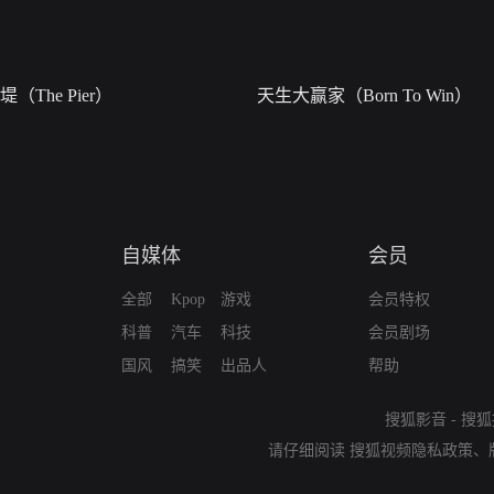
堤（The Pier）
天生大赢家（Born To Win）
自媒体
会员
全部
Kpop
游戏
会员特权
科普
汽车
科技
会员剧场
国风
搞笑
出品人
帮助
搜狐影音
-
搜狐
请仔细阅读
搜狐视频隐私政策
、