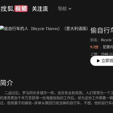
导航
别名：
Bicycle
9.3分
犯罪
上映：
1948-11
立即
片长：
89分27
简介
二战过后，罗马同许多城市一样，充斥失业和贫困，人们常常为一个工作机会争得头破血流。已失业多时
的里奇费劲千辛万苦获得一份海报张贴的工作后，却为这份工作需要一辆
过，他用妻子的嫁妆--床单从换回已经当掉的自行车，不想，他的自行
布鲁诺寻遍罗马大街小巷，也没能找到他赖以活命的自行车，眼见无指望