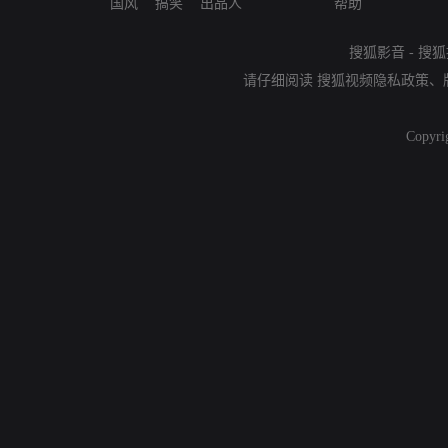
国风
搞笑
出品人
帮助
搜狐影音
-
搜狐
请仔细阅读
搜狐视频隐私政策
、
Copyri