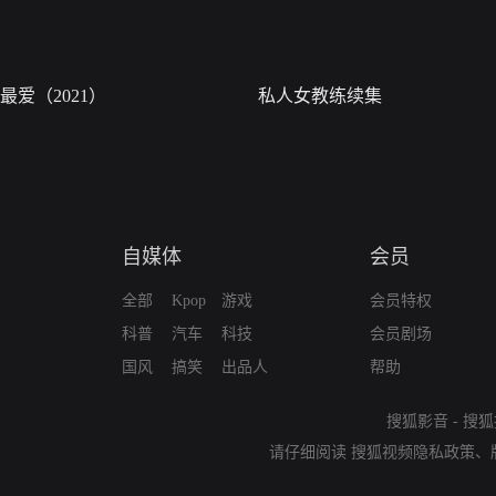
最爱（2021）
私人女教练续集
自媒体
会员
全部
Kpop
游戏
会员特权
科普
汽车
科技
会员剧场
国风
搞笑
出品人
帮助
搜狐影音
-
搜狐
请仔细阅读
搜狐视频隐私政策
、