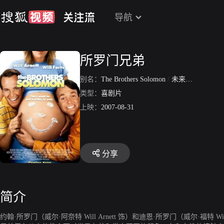
导航
所罗门兄弟
别名：
The Brothers Solomon
/
未来密码46
类型：
喜剧片
上映：
2007-08-31
分享
简介
约翰·所罗门（威尔·阿奈特 Will Arnett 饰）和迪恩·所罗门（威尔·