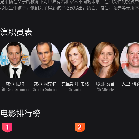
兄弟俩在父亲的教育下对世界有着和常人不同的印象，在和女性的接触中
尽快生个孩子，他们为了得到孩子招式尽出，约会、搭讪、领养等无所不
找个代孕母亲，通过网络找到了女青年珍妮，然而这次代孕风波迭起，兄
演职员表
威尔·福特
威尔·阿奈特
克里斯汀·韦格
珍娜·费舍
大卫·科
饰 Dean Solomon
饰 John Solomon
饰 Janine
饰 Michele
电影排行榜
2
3