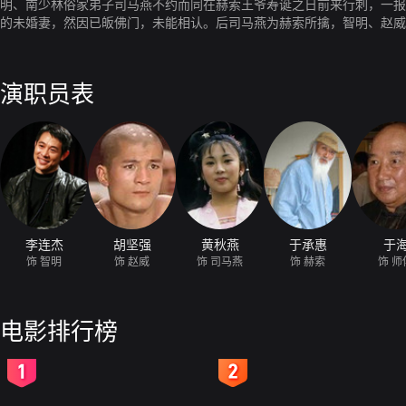
明、南少林俗家弟子司马燕不约而同在赫索王爷寿诞之日前来行刺，一报
的未婚妻，然因已皈佛门，未能相认。后司马燕为赫索所擒，智明、赵威
演职员表
李连杰
胡坚强
黄秋燕
于承惠
于
饰 智明
饰 赵威
饰 司马燕
饰 赫索
饰 师
电影排行榜
2
3