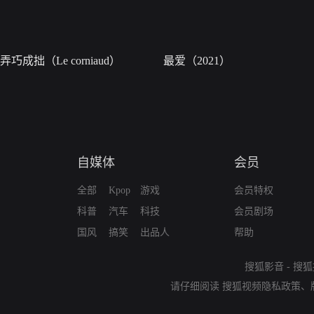
弄巧成拙（Le corniaud）
最爱（2021）
自媒体
会员
全部
Kpop
游戏
会员特权
科普
汽车
科技
会员剧场
国风
搞笑
出品人
帮助
搜狐影音
-
搜狐
请仔细阅读
搜狐视频隐私政策
、