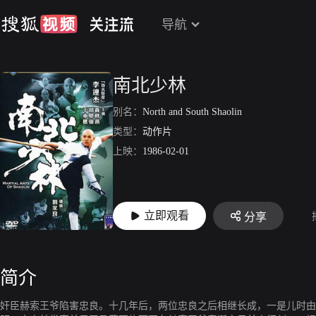
导航
南北少林
别名：
North and South Shaolin
类型：
动作片
上映：
1986-02-01
立即观看
分享
简介
奸臣赫索王爷陷害忠良。十几年后，两位忠良之后相继长成，一是儿时由